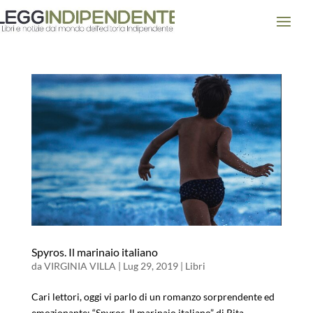
Spyros. Il marinaio italiano
da
VIRGINIA VILLA
|
Lug 29, 2019
|
Libri
Cari lettori, oggi vi parlo di un romanzo sorprendente ed
emozionante: “Spyros. Il marinaio italiano” di Rita