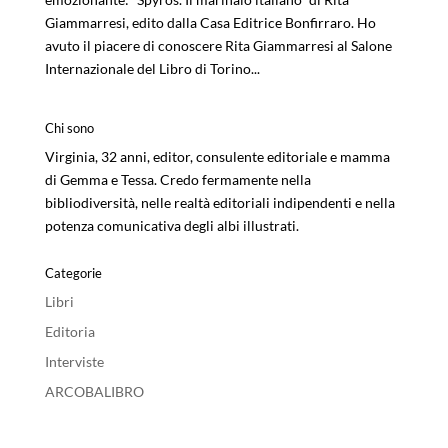
Giammarresi, edito dalla Casa Editrice Bonfirraro. Ho
avuto il piacere di conoscere Rita Giammarresi al Salone
Internazionale del Libro di Torino...
Chi sono
Virginia, 32 anni, editor, consulente editoriale e mamma
di Gemma e Tessa. Credo fermamente nella
bibliodiversità, nelle realtà editoriali indipendenti e nella
potenza comunicativa degli albi illustrati.
Categorie
Libri
Editoria
Interviste
ARCOBALIBRO