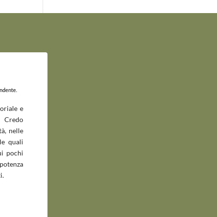
endente.
oriale e
 Credo
à, nelle
le quali
ui pochi
potenza
i.