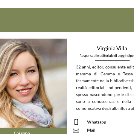
Virginia Villa
Responsabile editoriale di LeggIndip
_____________________________
32 anni, editor, consulente edit
mamma di Gemma e Tessa.
fermamente nella bibliodiversit
realtà editoriali indipendenti, 
spesso nascondono perle di c
sono a conoscenza, e nella 
comunicativa degli albi illustrat

Whatsapp

Mail
Chi sono