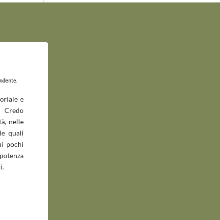
endente.
oriale e
 Credo
à, nelle
le quali
ui pochi
potenza
i.