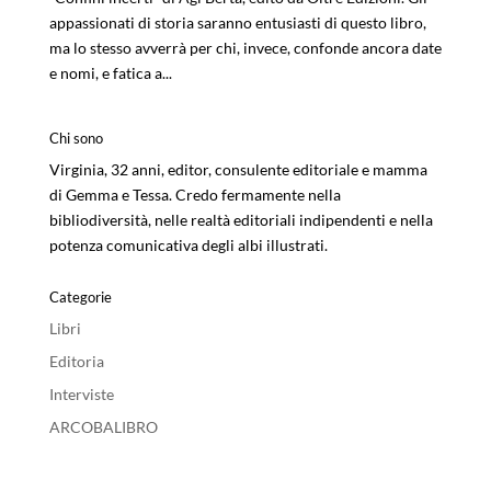
appassionati di storia saranno entusiasti di questo libro,
ma lo stesso avverrà per chi, invece, confonde ancora date
e nomi, e fatica a...
Chi sono
Virginia, 32 anni, editor, consulente editoriale e mamma
di Gemma e Tessa. Credo fermamente nella
bibliodiversità, nelle realtà editoriali indipendenti e nella
potenza comunicativa degli albi illustrati.
Categorie
Libri
Editoria
Interviste
ARCOBALIBRO