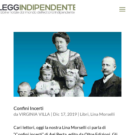
Confini Incerti
da
VIRGINIA VILLA
|
Dic 17, 2019
|
Libri
,
Lina Morselli
Cari lettori, oggi la nostra Lina Morselli ci parla di
“Confini incerti” di Agi Berta, edito da Oltre Edizioni. Gli