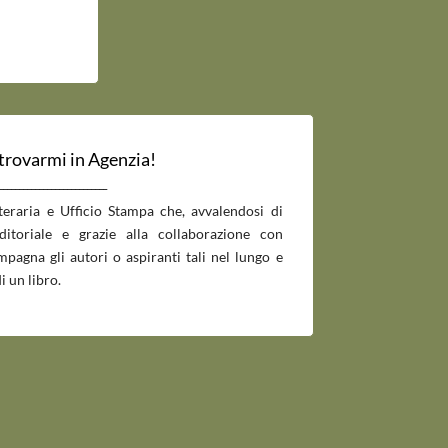
 trovarmi in Agenzia!
___________________________
tteraria e Ufficio Stampa che, avvalendosi di
editoriale e grazie alla collaborazione con
pagna gli autori o aspiranti tali nel lungo e
i un libro.