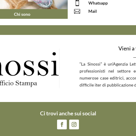

Whatsapp

Mail
Chi sono
Vieni a
__
“La Sinossi” è un’Agenzia Le
professionisti nel settore 
numerose case editrici, accom
difficile iter di pubblicazione d
Ci trovi anche sui social