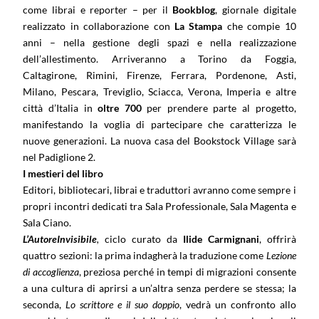
come librai e reporter – per il
Bookblog
, giornale digitale
realizzato in collaborazione con
La Stampa
che compie 10
anni – nella gestione degli spazi e nella realizzazione
dell’allestimento. Arriveranno a Torino da Foggia,
Caltagirone, Rimini, Firenze, Ferrara, Pordenone, Asti,
Milano, Pescara, Treviglio, Sciacca, Verona, Imperia e altre
città d’Italia in
oltre 700
per prendere parte al progetto,
manifestando la voglia di partecipare che caratterizza le
nuove generazioni. La nuova casa del Bookstock Village sarà
nel Padiglione 2.
I mestieri del libro
Editori, bibliotecari, librai e traduttori avranno come sempre i
propri incontri dedicati tra Sala Professionale, Sala Magenta e
Sala Ciano.
L’AutoreInvisibile
,
ciclo curato da
Ilide Carmignani
, offrirà
quattro sezioni: la prima indagherà la traduzione come
Lezione
di accoglienza
, preziosa perché in tempi di migrazioni consente
a una cultura di aprirsi a un’altra senza perdere se stessa; la
seconda,
Lo scrittore e il suo doppio
, vedrà un confronto allo