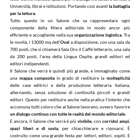
Università, librai e istituzioni. Portando così avanti
la battaglia
per la lettura
.
Tutto questo in un Salone che sa rappresentare ogni
componente della filiera editoriale in modo ancor più
efficiente e accogliente nella sua
organizzazione logistica
. Tra
le novità, i 13000 mq dell’
Oval
a disposizione, con una sala da
700 posti, che si chiamerà Sala Oro il Caffè letterario, una sala
da 200 posti, l’area della Lingua Ospite, grandi editori ed
editori indipendenti.
Il Salone che verrà è quindi più grande, e immaginato come
una
mappa composita
in grado di restituire la
molteplicità
delle case editrici e della produzione letteraria italiana,
alternando, senza soluzione di continuità piccoli e grandi
editori. Questo per restituire anche nella pratica l’intento che
accomuna tutti coloro che al Salone lavorano, ovvero favorire
un dialogo continuo con tutte le realtà del mondo editoriale
.
E ancora, il Salone che verrà è più
vivibile
, con
corridoi ampi
,
spazi liberi e di sosta
, per chiacchierare e riposarsi. È
costruito come una grande festa per lettori, editori, ospiti. E