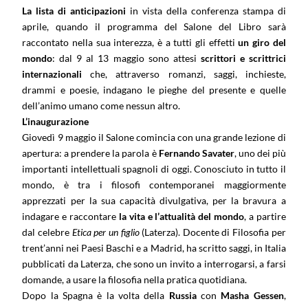
La lista di anticipazioni
in vista della conferenza stampa di
aprile, quando il programma del Salone del Libro sarà
raccontato nella sua interezza, è a tutti gli effetti
un giro del
mondo
: dal 9 al 13 maggio sono attesi
scrittori e scrittrici
internazionali
che, attraverso romanzi, saggi, inchieste,
drammi e poesie, indagano le pieghe del presente e quelle
dell’animo umano come nessun altro.
L’inaugurazione
Giovedì 9 maggio il Salone comincia con una grande lezione di
apertura: a prendere la parola è
Fernando Savater
, uno dei più
importanti intellettuali spagnoli di oggi. Conosciuto in tutto il
mondo, è tra i filosofi contemporanei maggiormente
apprezzati per la sua capacità divulgativa, per la bravura a
indagare e raccontare
la vita e l’attualità del mondo
, a partire
dal celebre
Etica per un figlio
(Laterza). Docente di Filosofia per
trent’anni nei Paesi Baschi e a Madrid, ha scritto saggi, in Italia
pubblicati da Laterza, che sono un invito a interrogarsi, a farsi
domande, a usare la filosofia nella pratica quotidiana.
Dopo la Spagna è la volta della
Russia
con
Masha Gessen
,