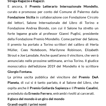
Strega Ragazze e Ragazzi
.
E ancora, il
Premio Letterario Internazionale Mondello
,
curato e promosso per conto del Comune di Palermo dalla
Fondazione Sicilia
in collaborazione con Fondazione Circolo
dei lettori, Salone Internazionale del Libro di Torino e
Fondazione Andrea Biondo, con cui il Salone ha stretto un
forte legame grazie al professor Gianni Puglisi, presidente
della Fondazione Premio Mondello. Come partner del Salone,
il premio ha portato a Torino scrittori del calibro di Herta
Müller, Cees Noteboom, Marilynne Robinson, Elizabeth
Strout e Joe Lansdale. Anche quest’anno il vincitore, che verrà
annunciato nelle prossime settimane, arriva Torino. Il giudice
monocratico dell’edizione 2019 del Mondello è lo scrittore
Giorgio Fontana.
La prima uscita pubblica del vincitore del
Premio
DeA
Planeta
, di cui si è tanto parlato, è al Salone del Libro, che
ospita anche il
Premio Goliarda Sapienza
e il
Premio Casalini
,
presieduto da
Ernesto Ferrero
, entrambi rivolti ai carcerati.
Il gioco del mondo è un giro del mondo
Grandi ospiti: i primi nomi