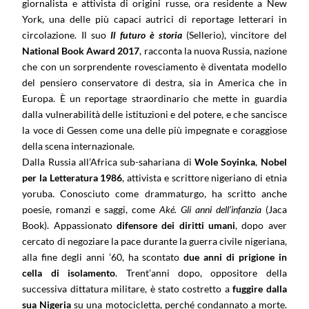
giornalista e attivista di origini russe, ora residente a New
York, una delle più capaci autrici di reportage letterari in
circolazione. Il suo
Il futuro è storia
(Sellerio), vincitore del
National Book Award
2017
, racconta la nuova Russia, nazione
che con un sorprendente rovesciamento è diventata modello
del pensiero conservatore di destra, sia in America che in
Europa. È un reportage straordinario che mette in guardia
dalla vulnerabilità delle istituzioni e del potere, e che sancisce
la voce di Gessen come una delle più impegnate e coraggiose
della scena internazionale.
Dalla Russia all’Africa sub-sahariana di
Wole Soyinka
,
Nobel
per la Letteratura
1986
, attivista e scrittore nigeriano di etnia
yoruba. Conosciuto come drammaturgo, ha scritto anche
poesie, romanzi e saggi, come
Aké. Gli anni dell’infanzia
(Jaca
Book). Appassionato
difensore dei diritti umani
, dopo aver
cercato di negoziare la pace durante la guerra civile nigeriana,
alla fine degli anni ’60, ha scontato
due anni di prigione in
cella di isolamento
. Trent’anni dopo, oppositore della
successiva dittatura militare, è stato costretto a
fuggire dalla
sua Nigeria
su una motocicletta, perché condannato a morte.