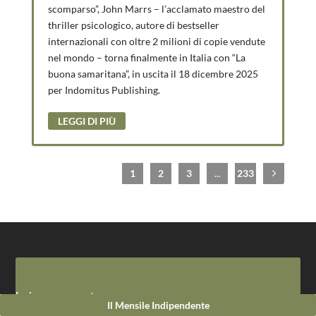
scomparso”, John Marrs – l’acclamato maestro del
thriller psicologico, autore di bestseller
internazionali con oltre 2 milioni di copie vendute
nel mondo – torna finalmente in Italia con “La
buona samaritana”, in uscita il 18 dicembre 2025
per Indomitus Publishing.
LEGGI DI PIÙ
1
2
3
...
233
Invia un commento
Il Mensile Indipendente
Il tuo indirizzo email non sarà pubblicato.
I campi obbligatori