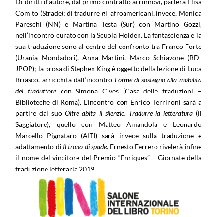
Di diritti d’autore, dal primo contratto ai rinnovi, parlerà Elisa
Comito (Strade); di tradurre gli afroamericani, invece, Monica
Pareschi (NN) e Martina Testa (Sur) con Martino Gozzi,
nell’incontro curato con la Scuola Holden. La fantascienza e la
sua traduzione sono al centro del confronto tra Franco Forte
(Urania Mondadori), Anna Martini, Marco Schiavone (BD-
JPOP); la prosa di Stephen King è oggetto della lezione di Luca
Briasco, arricchita dall’incontro
Forme di sostegno alla mobilità
del traduttore
con Simona Cives (Casa delle traduzioni –
Biblioteche di Roma). L’incontro con Enrico Terrinoni sarà a
partire dal suo
Oltre abita il silenzio. Tradurre la letteratura
(il
Saggiatore), quello con Matteo Amandola e Leonardo
Marcello Pignataro (AITI) sarà invece sulla traduzione e
adattamento di
Il trono di spade
. Ernesto Ferrero rivelerà infine
il nome del vincitore del Premio “Enriques” – Giornate della
traduzione letteraria 2019.