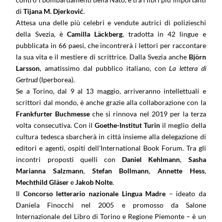
di
Tijana M. Djerković
.
Attesa una delle più celebri e vendute autrici di polizieschi
della Svezia, è
Camilla Läckberg
, tradotta in 42 lingue e
pubblicata in 66 paesi, che incontrerà i lettori per raccontare
la sua vita e il mestiere di scrittrice. Dalla Svezia anche
Björn
Larsson
, amatissimo dal pubblico italiano, con
La lettera di
Gertrud
(Iperborea).
Se a Torino, dal 9 al 13 maggio, arriveranno intellettuali e
scrittori dal mondo, è anche grazie alla collaborazione con la
Frankfurter Buchmesse
che si rinnova nel 2019 per la terza
volta consecutiva. Con il
Goethe-Institut Turin
il meglio della
cultura tedesca sbarcherà in città insieme alla delegazione di
editori e agenti, ospiti dell’International Book Forum. Tra gli
incontri proposti quelli con
Daniel Kehlmann
,
Sasha
Marianna Salzmann
,
Stefan Bollmann
,
Annette Hess
,
Mechthild Gläser
e
Jakob Nolte
.
Il
Concorso letterario nazionale Lingua Madre
– ideato da
Daniela Finocchi nel 2005 e promosso da Salone
Internazionale del Libro di Torino e Regione Piemonte – è un