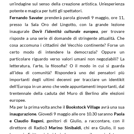
un’indagine sul senso della creazione artistica. Un’esperienza
potente e magica per tutti gli spettatori.
Fernando Savater
prenderà parola giovedì 9 maggio, ore 11,
presso la Sala Oro del Lingotto, con la grande lezione
inaugurale
Dov’è l’identità culturale europea
, per trovare
risposte a una serie di domande di stringente attualità. Che
cosa accomuna i cittadini del Vecchio continente? Forse un
certo modo di intendere la democrazia? Oppure un
particolare riguardo verso valori umani non negoziabili? La
letteratura, l’arte, la filosofia? O il modo in cui si guarda
all’idea di comunità? Risponderà uno dei pensatori più
importanti degli ultimi decenni per tracciare un identikit
dell’Europa in un anno che vede appuntamenti importanti, dal
trentennale della caduta del Muro di Berlino alle elezioni
europee.
Ma per la prima volta anche il
Bookstock Village
avrà una sua
inaugurazione
. Giovedì 9 maggio alle ore 10.30
saranno
Paola
e Claudio Regeni
, genitori di Giulio, a raccontare, con il
direttore di Radio3
Marino Sinibaldi
, chi era Giulio, il suo