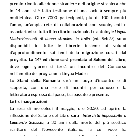
premio rivolto alle donne straniere o di origine straniera che
in 14 anni si è fatto testimone di una società sempre più
multietnica. Oltre 7000 partecipanti, più di 100 incontri
l’anno, un’ampia rete di collaborazioni con scuole, enti e
associazioni su tutto il territorio nazionale. Le antologie
Lingua
Madre-Racconti di donne straniere in Italia
(ed. Seb27) sono
disponibili in tutte le librerie insieme ai volumi
d’approfondimento sui temi della migrazione curati dal
progetto.
La 14° edizione sarà premiata al Salone del Libro
,
dove ogni giorno si terrà un incontro del Concorso
nell’ambito del programma Lingua Madre.
Lo
Stand della Romania
sarà un luogo d’incontro e di
scoperta, con una serie di incontri per conoscere la
letteratura espressa dal paese, tra passato e presente.
Le tre inaugurazioni
La sera di mercoledì 8 maggio, ore 20.30, ad aprire la
riflessione del Salone del Libro sarà l’
Intervista impossibile a
Leonardo Sciascia
, a 30 anni dalla morte del più scettico
scrittore del Novecento italiano, la cui voce ha