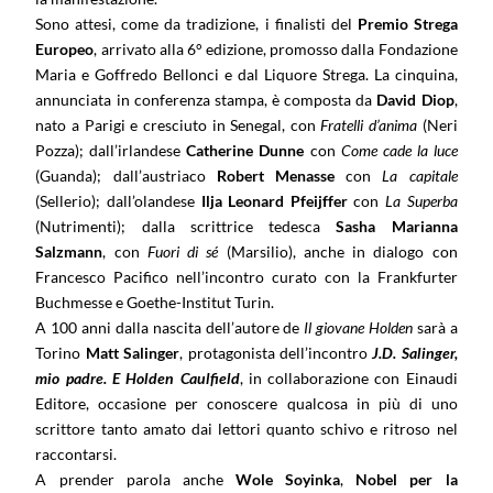
Sono attesi, come da tradizione, i finalisti del
Premio Strega
Europeo
, arrivato alla 6° edizione, promosso dalla Fondazione
Maria e Goffredo Bellonci e dal Liquore Strega. La cinquina,
annunciata in conferenza stampa, è composta da
David Diop
,
nato a Parigi e cresciuto in Senegal, con
Fratelli d’anima
(Neri
Pozza); dall’irlandese
Catherine Dunne
con
Come cade la luce
(Guanda); dall’austriaco
Robert Menasse
con
La capitale
(Sellerio); dall’olandese
Ilja Leonard Pfeijffer
con
La Superba
(Nutrimenti); dalla scrittrice tedesca
Sasha
Marianna
Salzmann
, con
Fuori di sé
(Marsilio), anche in dialogo con
Francesco Pacifico nell’incontro curato con la Frankfurter
Buchmesse e Goethe-Institut Turin.
A 100 anni dalla nascita dell’autore de
Il giovane Holden
sarà a
Torino
Matt Salinger
, protagonista dell’incontro
J.D. Salinger,
mio padre. E Holden Caulfield
,
in collaborazione con Einaudi
Editore, occasione per conoscere qualcosa in più di uno
scrittore tanto amato dai lettori quanto schivo e ritroso nel
raccontarsi.
A prender parola anche
Wole Soyinka
,
Nobel per la