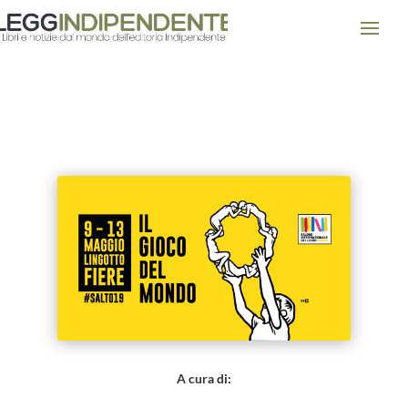
IL GIOCO DEL MONDO – 32°
Salone internazione del Libro di
Torino
A cura di: