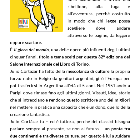
ribellione, alla fuga e
all’avventura, perché costruito
in modo che chi legge possa
scegliere dove andare
attraverso le pagine, da leggere
oppure scartare.
È
Il gioco del mondo
, una delle opere più influenti degli ultimi
cinquant’anni,
titolo e tema scelti per questa 32° edizione del
Salone Internazionale del Libro di Torino
.
Julio Cortázar ha fatto della
mescolanza di culture
la propria
forza: nato in Belgio da genitori argentini, girò l’Europa per
poi trasferirsi in Argentina all’età di 5 anni. Nel 1951 andò a
Parigi dove rimase fino agli ultimi giorni. Vissuti, idee, storie
che si intrecciano e rendono questo scrittore uno dei migliori
nel mettere in pratica una capacità che è un dono, quello della
creazione fantastica.
Julio Cortázar fu – ed è tuttora, perché dei classici bisogna
parlare sempre al presente, se non al futuro –
un ponte tra
due continenti e tra diverse culture
, per questo è lui a guidare