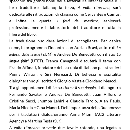
specchio tra grandi nomi della letteratura internazionale e il
loro traduttore italiano; la terza,
A volte ritornano
, sarà
dedicata alle ritraduzioni di classici come Cervantes e Camus;
e infine la quarta,
I
ferri del mestiere
, esplorerà
professionalmente il laboratorio del traduttore e tutta la
filiera del libro.
La traduzione
può dare lezioni di accoglienza. Per capire
come, in programma l’incontro con Adrian Bravi, autore di
La
gelosia delle lingue
(EUM) e Andrea De Benedetti con il suo
La
lingua feliz!
(UTET). Franca Cavagnoli discuterà il tema con
Eraldo Affinati, fondatore della scuola di italiano per stranieri
Penny Wirton, e Siri Nergaard. Di bellezza e ospitalità
dialogheranno gli scrittori Giorgio Vasta e Giordano Meacci.
Tra gli appuntamenti di
Lo scrittore e il suo doppio
, il dialogo tra
Fernando Savater e Andrea De Benedetti, Juan Villoro e
Cristina Secci, Jhumpa Lahiri e Claudia Tarolo, Alan Pauls,
Maria Nicola e Gina Maneri. Dell’importanza della Buchmesse
per i traduttori dialogheranno Anna Mioni (AC2 Literary
Agency) e Martina Testa (Sur).
A volte ritornano
prevede due tavole rotonde, una legata a