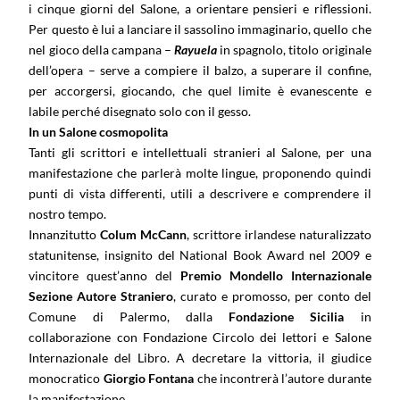
i cinque giorni del Salone, a orientare pensieri e riflessioni.
Per questo è lui a lanciare il sassolino immaginario, quello che
nel gioco della campana –
Rayuela
in spagnolo, titolo originale
dell’opera – serve a compiere il balzo, a superare il confine,
per accorgersi, giocando, che quel limite è evanescente e
labile perché disegnato solo con il gesso.
In un Salone cosmopolita
Tanti gli scrittori e intellettuali stranieri al Salone, per una
manifestazione che parlerà molte lingue, proponendo quindi
punti di vista differenti, utili a descrivere e comprendere il
nostro tempo.
Innanzitutto
Colum McCann
, scrittore irlandese naturalizzato
statunitense, insignito del National Book Award nel 2009 e
vincitore quest’anno del
Premio Mondello Internazionale
Sezione Autore Straniero
, curato e promosso, per conto del
Comune di Palermo, dalla
Fondazione Sicilia
in
collaborazione con Fondazione Circolo dei lettori e Salone
Internazionale del Libro. A decretare la vittoria, il giudice
monocratico
Giorgio Fontana
che incontrerà l’autore durante
la manifestazione.