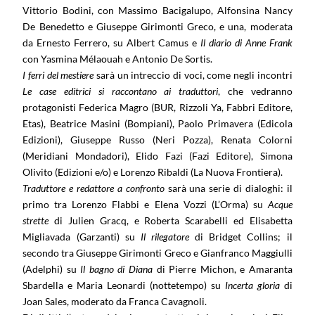
Vittorio Bodini, con Massimo Bacigalupo, Alfonsina Nancy
De Benedetto e Giuseppe Girimonti Greco, e una, moderata
da Ernesto Ferrero, su Albert Camus e
Il diario di Anne Frank
con Yasmina Mélaouah e Antonio De Sortis.
I ferri del mestiere
sarà un intreccio di voci, come negli incontri
Le case editrici si raccontano ai traduttori
, che vedranno
protagonisti Federica Magro (BUR, Rizzoli Ya, Fabbri Editore,
Etas), Beatrice Masini (Bompiani), Paolo Primavera (Edicola
Edizioni), Giuseppe Russo (Neri Pozza), Renata Colorni
(Meridiani Mondadori), Elido Fazi (Fazi Editore), Simona
Olivito (Edizioni e/o) e Lorenzo Ribaldi (La Nuova Frontiera).
Traduttore e redattore a confronto
sarà una serie di dialoghi: il
primo tra Lorenzo Flabbi e Elena Vozzi (L’Orma) su
Acque
strette
di Julien Gracq, e Roberta Scarabelli ed Elisabetta
Migliavada (Garzanti) su
Il rilegatore
di Bridget Collins; il
secondo tra Giuseppe Girimonti Greco e Gianfranco Maggiulli
(Adelphi) su
Il bagno di Diana
di Pierre Michon, e Amaranta
Sbardella e Maria Leonardi (nottetempo) su
Incerta gloria
di
Joan Sales, moderato da Franca Cavagnoli.