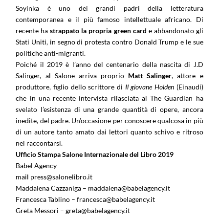
Soyinka è uno dei grandi padri della letteratura
contemporanea e il più famoso intellettuale africano. Di
recente ha
strappato la propria green card
e abbandonato gli
Stati Uniti, in segno di protesta contro Donald Trump e le sue
politiche anti-migranti.
Poiché il 2019 è l’anno del centenario della nascita di J.D
Salinger, al Salone arriva proprio
Matt Salinger
, attore e
produttore, figlio dello scrittore di
Il giovane Holden
(Einaudi)
che in una recente intervista rilasciata al The Guardian ha
svelato l’esistenza di una grande quantità di opere, ancora
inedite, del padre. Un’occasione per conoscere qualcosa in più
di un autore tanto amato dai lettori quanto schivo e ritroso
nel raccontarsi.
Ufficio Stampa Salone Internazionale del Libro 2019
Babel Agency
mail press@salonelibro.it
Maddalena Cazzaniga – maddalena@babelagency.it
Francesca Tablino – francesca@babelagency.it
Greta Messori – greta@babelagency.it