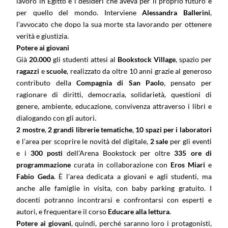
lavoro in Egitto e i desideri che aveva per il proprio futuro e
per quello del mondo. Interviene
Alessandra Ballerini
,
l’avvocato che dopo la sua morte sta lavorando per ottenere
verità e giustizia.
Potere ai giovani
Già
20.000
gli studenti attesi al
Bookstock Village
, spazio per
ragazzi
e
scuole
, realizzato da oltre 10 anni grazie al generoso
contributo della
Compagnia di San Paolo
, pensato per
ragionare di diritti, democrazia, solidarietà, questioni di
genere, ambiente, educazione, convivenza attraverso i libri e
dialogando con gli autori.
2 mostre
,
2 grandi
librerie tematiche
,
10 spazi per i laboratori
e l’area per scoprire le novità del digitale,
2 sale
per gli eventi
e i
300 posti
dell’Arena Bookstock per oltre
335 ore di
programmazione
curata in collaborazione con
Eros Miari
e
Fabio Geda
. È l’area dedicata a giovani e agli studenti, ma
anche alle famiglie in visita, con baby parking gratuito. I
docenti potranno incontrarsi e confrontarsi con esperti e
autori, e frequentare il corso
Educare alla lettura
.
Potere ai giovani
, quindi, perché saranno loro i protagonisti,