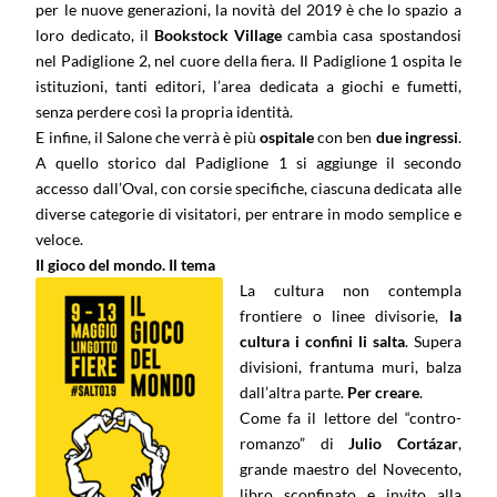
per le nuove generazioni, la novità del 2019 è che lo spazio a
loro dedicato, il
Bookstock Village
cambia casa spostandosi
nel Padiglione 2, nel cuore della fiera. Il Padiglione 1 ospita le
istituzioni, tanti editori, l’area dedicata a giochi e fumetti,
senza perdere così la propria identità.
E infine, il Salone che verrà è più
ospitale
con ben
due ingressi
.
A quello storico dal Padiglione 1 si aggiunge il secondo
accesso dall’Oval, con corsie specifiche, ciascuna dedicata alle
diverse categorie di visitatori, per entrare in modo semplice e
veloce.
Il gioco del mondo. Il tema
La cultura non contempla
frontiere o linee divisorie,
la
cultura i confini li salta
. Supera
divisioni, frantuma muri, balza
dall’altra parte.
Per creare
.
Come fa il lettore del “contro-
romanzo” di
Julio Cortázar
,
grande maestro del Novecento,
libro sconfinato e invito alla