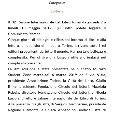
Categorie:
Editoria
Il
32° Salone Internazionale del Libro
torna da
giovedì 9 a
lunedì 13 maggio 2019
.
Qui sotto potete leggere il
Comunicato Stampa.
Cinque giorni di dialoghi e riflessioni intorno ai libri e alla
lettura, cinque giorni in cui, a Torino, arrivano autori ed
editori provenienti da tutto il mondo. Per portare bellezza e
complessità. Per offrire una bussola utile a orientarsi nel
complicato presente.
La
32° edizione
è stata presentata nello spazio Murazzi
Student Zone
mercoledì 6 marzo 2019
da
Silvio Viale
,
presidente Associazione Torino, la Città del Libro,
Giulio
Biino
, presidente Fondazione Circolo dei lettori,
Maurizia
Rebola
, direttore Fondazione Circolo dei lettori, e
Nicola
Lagioia
, direttore Salone Internazionale del Libro di Torino.
Alla presenza, tra gli altri, di
Sergio Chiamparino
, presidente
Regione Piemonte, e
Chiara Appendino
, sindaca Città di