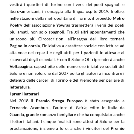
vestirà i quartieri di Torino con i versi dei poeti spagnoli e
ibero-americani, in omaggio alla lingua ospite 2019. Inoltre,
nelle stazioni della metropolitana di Torino, il progetto
Metro
Poetry
dell’associazione
Yowras
trasmetterà i versi dei poeti
più amati, non solo spagnoli. Tra gli altri appuntamenti che
uniscono più Circoscrizioni all’insegna del libro tornerà
Pagine in corsia
, l’iniziativa a carattere sociale con letture ad
alta voce nei reparti e negli atrii per i pazienti in attesa e ai
ricoverati degli ospedali. E con il Salone Off riprenderà anche
Voltapagina
, capostipite delle numerose iniziative sociali del
Salone e non solo, che dal 2007 porta gli autori a incontrare i
detenuti delle carceri di Torino e del Piemonte per parlare di
letteratura.
I premi letterari
Nel 2018 il
Premio Strega Europeo
è stato assegnato a
Fernando Aramburu, l’autore di
Patria
, edito in Italia da
Guanda, grande romanzo famigliare che ha conquistato anche
i lettori italiani. I cinque finalisti sono attesi al Salone per la
proclamazione; insieme a loro, anche i vincitori del
Premio