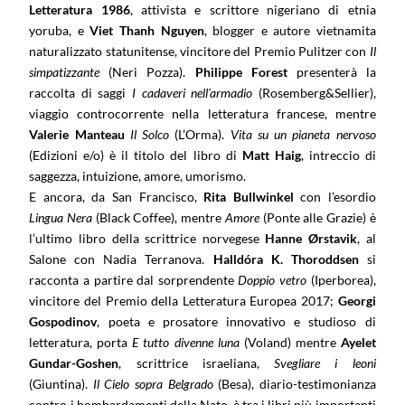
Letteratura
1986
, attivista e scrittore nigeriano di etnia
yoruba, e
Viet Thanh Nguyen
, blogger e autore vietnamita
naturalizzato statunitense, vincitore del Premio Pulitzer con
Il
simpatizzante
(Neri Pozza).
Philippe Forest
presenterà la
raccolta di saggi
I cadaveri nell’armadio
(Rosemberg&Sellier),
viaggio controcorrente nella letteratura francese, mentre
Valerie Manteau
Il Solco
(L’Orma).
Vita su un pianeta nervoso
(Edizioni e/o) è il titolo del libro di
Matt Haig
, intreccio di
saggezza, intuizione, amore, umorismo.
E ancora, da San Francisco,
Rita Bullwinkel
con l’esordio
Lingua Nera
(Black Coffee), mentre
Amore
(Ponte alle Grazie) è
l’ultimo libro della scrittrice norvegese
Hanne Ørstavik
, al
Salone con Nadia Terranova.
Halldóra K. Thoroddsen
si
racconta a partire dal sorprendente
Doppio vetro
(Iperborea),
vincitore del Premio della Letteratura Europea 2017;
Georgi
Gospodinov
, poeta e prosatore innovativo e studioso di
letteratura, porta
E tutto divenne luna
(Voland) mentre
Ayelet
Gundar-Goshen
, scrittrice israeliana,
Svegliare i leoni
(Giuntina).
Il Cielo sopra Belgrado
(Besa), diario-testimonianza
contro i bombardamenti della Nato, è tra i libri più importanti