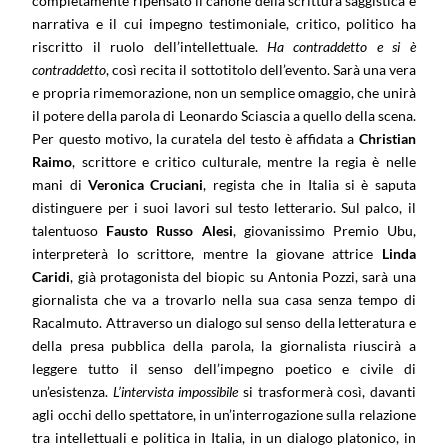
completamente ripensato il canone della scrittura saggistica e
narrativa e il cui impegno testimoniale, critico, politico ha
riscritto il ruolo dell’intellettuale.
Ha contraddetto e si è
contraddetto
, così recita il sottotitolo dell’evento. Sarà
una vera
e propria rimemorazione, non un semplice omaggio, che unirà
il potere della parola di Leonardo Sciascia a quello della scena.
Per questo motivo, la curatela del testo è affidata a
Christian
Raimo
, scrittore e critico culturale, mentre la regia è nelle
mani di
Veronica Cruciani
, regista che in Italia si è saputa
distinguere per i suoi lavori sul testo letterario. Sul palco, il
talentuoso
Fausto Russo Alesi
, giovanissimo Premio Ubu,
interpreterà lo scrittore, mentre la giovane attrice
Linda
Caridi
, già protagonista del biopic su Antonia Pozzi, sarà una
giornalista che va a trovarlo nella sua casa senza tempo di
Racalmuto. Attraverso un dialogo sul senso della letteratura e
della presa pubblica della parola, la giornalista riuscirà a
leggere tutto il senso dell’impegno poetico e civile di
un’esistenza.
L’intervista impossibile
si trasformerà così, davanti
agli occhi dello spettatore, in un’interrogazione sulla relazione
tra intellettuali e politica in Italia, in un dialogo platonico, in