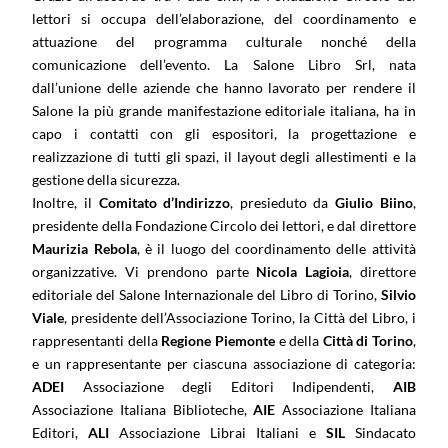
lettori si occupa dell’elaborazione, del coordinamento e
attuazione del programma culturale nonché della
comunicazione dell’evento. La Salone Libro Srl, nata
dall’unione delle aziende che hanno lavorato per rendere il
Salone la più grande manifestazione editoriale italiana, ha in
capo i contatti con gli espositori, la progettazione e
realizzazione di tutti gli spazi, il layout degli allestimenti e la
gestione della sicurezza.
Inoltre, il
Comitato d’Indirizzo
, presieduto da
Giulio Biino
,
presidente della Fondazione Circolo dei lettori, e dal direttore
Maurizia Rebola
, è il luogo del coordinamento delle attività
organizzative. Vi prendono parte
Nicola Lagioia
, direttore
editoriale del Salone Internazionale del Libro di Torino,
Silvio
Viale
, presidente dell’Associazione Torino, la Città del Libro, i
rappresentanti della
Regione Piemonte
e della
Città di Torino
,
e un rappresentante per ciascuna associazione di categoria:
ADEI
Associazione degli Editori Indipendenti,
AIB
Associazione Italiana Biblioteche,
AIE
Associazione Italiana
Editori,
ALI
Associazione Librai Italiani e
SIL
Sindacato