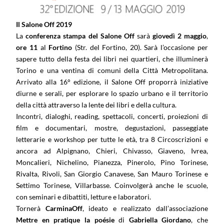
Il Salone Off 2019
La
conferenza stampa
del Salone Off
sarà
giovedì 2 maggio
,
ore 11
al
Fortino
(Str. del Fortino, 20). Sarà l’occasione per
sapere tutto della festa dei libri nei quartieri, che illuminerà
Torino e una ventina di comuni della Città Metropolitana.
Arrivato alla 16° edizione, il Salone Off proporrà iniziative
diurne e serali, per esplorare lo spazio urbano e il territorio
della città attraverso la lente dei libri e della cultura.
Incontri, dialoghi, reading, spettacoli, concerti, proiezioni di
film e documentari, mostre, degustazioni, passeggiate
letterarie e workshop per tutte le età, tra 8 Circoscrizioni e
ancora ad Alpignano, Chieri, Chivasso, Giaveno, Ivrea,
Moncalieri, Nichelino, Pianezza, Pinerolo, Pino Torinese,
Rivalta, Rivoli, San Giorgio Canavese, San Mauro Torinese e
Settimo Torinese, Villarbasse. Coinvolgerà anche le scuole,
con seminari e dibattiti, letture e laboratori.
Tornerà
CarminaOff
, ideato e realizzato dall’associazione
Mettre en pratique la poésie
di
Gabriella Giordano
, che