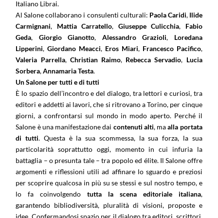
Italiano Librai.
Al Salone collaborano i consulenti culturali:
Paola Caridi
,
Ilide
Carmignani
,
Mattia Carratello
,
Giuseppe Culicchia
,
Fabio
Geda
,
Giorgio Gianotto
,
Alessandro Grazioli
,
Loredana
Lipperini
,
Giordano Meacci
,
Eros Miari
,
Francesco Pacifico
,
Valeria Parrella
,
Christian Raimo
,
Rebecca Servadio
,
Lucia
Sorbera
,
Annamaria Testa
.
Un Salone per tutti e di tutti
È lo spazio dell’incontro e del dialogo, tra lettori e curiosi, tra
editori e addetti ai lavori, che si ritrovano a Torino, per cinque
giorni, a confrontarsi sul mondo in modo aperto. Perché il
Salone è una manifestazione dai
contenuti alti
, ma
alla portata
di tutti
.
Questa è la sua scommessa, la sua forza, la sua
particolarità soprattutto oggi, momento in cui infuria la
battaglia – o presunta tale – tra popolo ed élite. Il Salone offre
argomenti e riflessioni utili ad affinare lo sguardo e preziosi
per scoprire qualcosa in più su se stessi e sul nostro tempo, e
lo fa coinvolgendo
tutta la scena editoriale italiana
,
garantendo bibliodiversità, pluralità di visioni, proposte e
idee. Confermandosi spazio per il dialogo tra editori, scrittori,