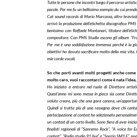
Tutte le persone che incontri lungo il percorso artist
parole. Per me fu un bellissimo esempio da cui prend
Cat sound records di Mario Marcassa, altro bravissi
arrivò la produzione dell’etichetta discografica PMS 
benissimo con Raffaele Montanari, titolare dell’etich
compositore. Con PMS Studio escono gli album “Fra
Per me è una soddisfazione immensa perché è la gius
obiettivi ho dovuto sacrificare molto della mia vita
mie corde vocali.
So che porti avanti molti progetti anche come di
molto caro, vuoi raccontarci come è nata l’idea,
Ho iniziato a entrare nel ruolo di Direttore artis
Quest’anno mi sono messa in gioco sia come Direttor
voluto creare, più che una gara canora, un’opportunit
Quindi si tratta più di una rassegna dove chi canta 
partecipazione al contest ho selezionato personalmente
un contest di un certo livello. Sono fiera di aver iniz
finalisti regionali di “Sanremo Rock”, “A voice for 
contest”, “Radio studio 91 live” e “Spazio SM!LE”, po