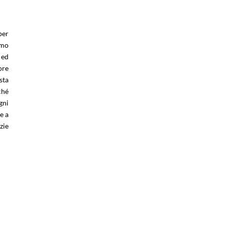
per
amo
 ed
ore
sta
ché
gni
e a
zie