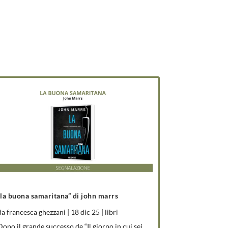
“la buona samaritana” di john marrs
da
francesca ghezzani
|
18 dic 25
|
libri
Dopo il grande successo de “Il giorno in cui sei