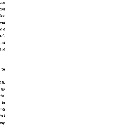
elle
con
fine
ovai
re e
e”.
iei
 le
 te
18.
 ho
tto.
 la
anti
to i
ong