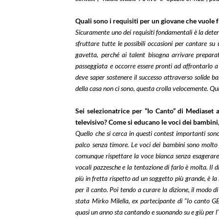
Quali sono i requisiti per un giovane che vuole f
Sicuramente uno dei requisiti fondamentali è la dete
sfruttare tutte le possibili occasioni per cantare 
gavetta, perché ai talent bisogna arrivare preparat
passeggiata e occorre essere pronti ad affrontarlo a t
deve saper sostenere il successo attraverso solide bas
della casa non ci sono, questa crolla velocemente.
Qui
Sei selezionatrice per “Io Canto” di Mediaset 
televisivo? Come si educano le voci dei bambini, 
Quello che si cerca in questi contest importanti sono
palco senza timore.
Le voci dei bambini sono molto 
comunque rispettare la voce bianca senza esagerare e 
vocali pazzesche e la tentazione di farlo è molta. Il
più in fretta rispetto ad un soggetto più grande, è l
per il canto. Poi tendo a curare la dizione, il modo d
stata Mirko Milella, ex partecipante di “Io canto 
quasi un anno sta cantando e suonando su e giù per l’