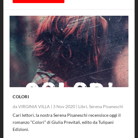
COLORI
da
VIRGINIA VILLA
|
3 Nov 2020
|
Libri
,
Serena Pisaneschi
Cari lettori, la nostra Serena Pisaneschi recensisce oggi il
romanzo “Colori” di Giulia Previtali, edito da Tulipani
Edizioni.