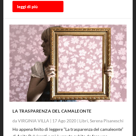
leggi di più
LA TRASPARENZA DEL CAMALEONTE
da
VIRGINIA VILLA
|
17 Ago 2020
|
Libri
,
Serena Pisaneschi
Ho appena finito di leggere “La trasparenza del camaleonte”