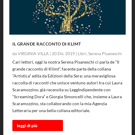
IL GRANDE RACCONTO DI KLIMT
da
VIRGINIA VILLA
|
20 Dic 2019
|
Libri
,
Serena Pisaneschi
Cari lettori, oggi la nostra Serena Pisaneschi ci parla de “Il
grande racconto di Klimt”, facente parte della collana
“Artistica” edita da Edizioni della Sera; una meravigliosa
raccolta di racconti che unisce ventuno autori tra cui Laura
Scaramozzino, già recensita su LeggIndipendente con
“Screaming Dora” e Giorgia Simoncelli che, insieme a Laura
Scaramozzino, sta collaborando con la mia Agenzia
Letteraria per una bella collana editoriale.
leggi di più