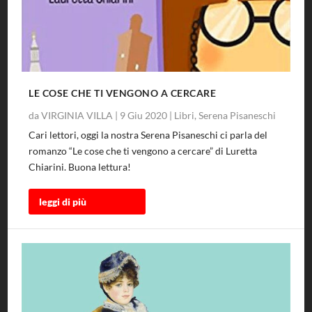
LE COSE CHE TI VENGONO A CERCARE
da
VIRGINIA VILLA
|
9 Giu 2020
|
Libri
,
Serena Pisaneschi
Cari lettori, oggi la nostra Serena Pisaneschi ci parla del
romanzo “Le cose che ti vengono a cercare” di Luretta
Chiarini. Buona lettura!
leggi di più