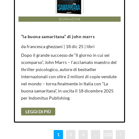
“la buona samaritana” di john marrs
da
francesca ghezzani
|
18 dic 25
|
libri
Dopo il grande successo de “Il giorno in cui sei
scomparso”, John Marrs – l’acclamato maestro del
thriller psicologico, autore di bestseller
internazionali con oltre 2 milioni di copie vendute
nel mondo – torna finalmente in Italia con “La
buona samaritana”, in uscita il 18 dicembre 2025
per Indomitus Publishing.
LEGGI DI PIÙ
1
2
3
...
233