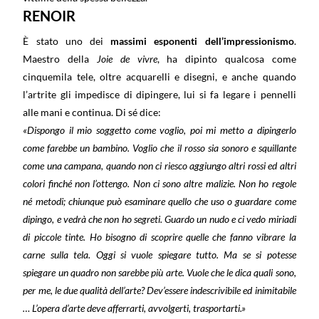
RENOIR
È stato uno dei
massimi esponenti dell’impressionismo
.
Maestro della
Joie de vivre
, ha dipinto qualcosa come
cinquemila tele, oltre acquarelli e disegni, e anche quando
l’artrite gli impedisce di dipingere, lui si fa legare i pennelli
alle mani e continua. Di sé dice:
«Dispongo il mio soggetto come voglio, poi mi metto a dipingerlo
come farebbe un bambino. Voglio che il rosso sia sonoro e squillante
come una campana, quando non ci riesco aggiungo altri rossi ed altri
colori finché non l’ottengo. Non ci sono altre malizie. Non ho regole
né metodi; chiunque può esaminare quello che uso o guardare come
dipingo, e vedrà che non ho segreti. Guardo un nudo e ci vedo miriadi
di piccole tinte. Ho bisogno di scoprire quelle che fanno vibrare la
carne sulla tela. Oggi si vuole spiegare tutto. Ma se si potesse
spiegare un quadro non sarebbe più arte. Vuole che le dica quali sono,
per me, le due qualità dell’arte? Dev’essere indescrivibile ed inimitabile
… L’opera d’arte deve afferrarti, avvolgerti, trasportarti.»