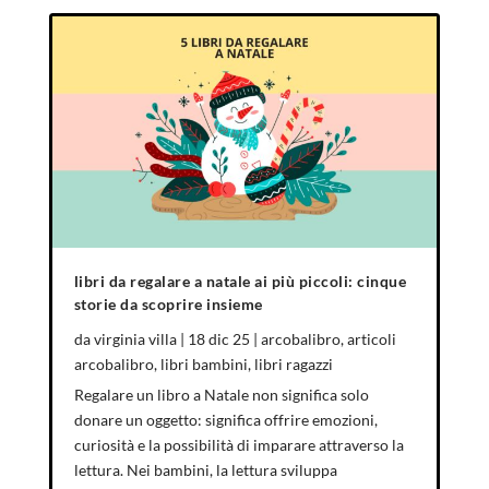
libri da regalare a natale ai più piccoli: cinque
storie da scoprire insieme
da
virginia villa
|
18 dic 25
|
arcobalibro
,
articoli
arcobalibro
,
libri bambini
,
libri ragazzi
Regalare un libro a Natale non significa solo
donare un oggetto: significa offrire emozioni,
curiosità e la possibilità di imparare attraverso la
lettura. Nei bambini, la lettura sviluppa