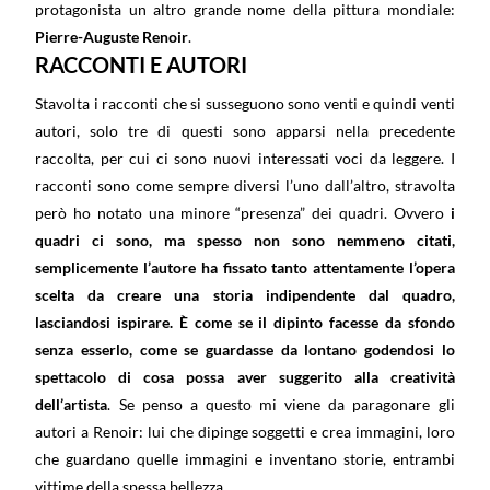
protagonista un altro grande nome della pittura mondiale:
Pierre-Auguste Renoir
.
RACCONTI E AUTORI
Stavolta i racconti che si susseguono sono venti e quindi venti
autori, solo tre di questi sono apparsi nella precedente
raccolta, per cui ci sono nuovi interessati voci da leggere. I
racconti sono come sempre diversi l’uno dall’altro, stravolta
però ho notato una minore “presenza” dei quadri. Ovvero
i
quadri ci sono, ma spesso non sono nemmeno citati,
semplicemente l’autore ha fissato tanto attentamente l’opera
scelta da creare una storia indipendente dal quadro,
lasciandosi ispirare. È come se il dipinto facesse da sfondo
senza esserlo, come se guardasse da lontano godendosi lo
spettacolo di cosa possa aver suggerito alla creatività
dell’artista
. Se penso a questo mi viene da paragonare gli
autori a Renoir: lui che dipinge soggetti e crea immagini, loro
che guardano quelle immagini e inventano storie, entrambi
vittime della spessa bellezza.