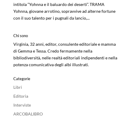
intitola “Yohnna e il baluardo dei deserti”. TRAMA
Yohnna, giovane arrotino, sopravvive ad alterne fortune
con il suo talento per i pugnali da lancio,...
Chi sono
Virginia, 32 anni, editor, consulente editoriale e mamma
di Gemma e Tessa. Credo fermamente nella
bibliodiversità, nelle realtà editoriali indipendenti e nella
potenza comunicativa degli albi illustrati.
Categorie
Libri
Editoria
Interviste
ARCOBALIBRO