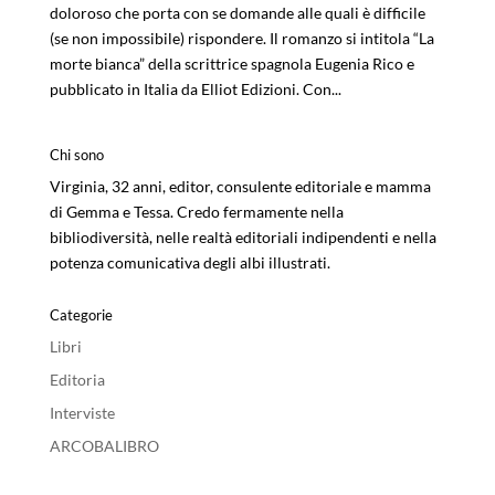
doloroso che porta con se domande alle quali è difficile
(se non impossibile) rispondere. Il romanzo si intitola “La
morte bianca” della scrittrice spagnola Eugenia Rico e
pubblicato in Italia da Elliot Edizioni. Con...
Chi sono
Virginia, 32 anni, editor, consulente editoriale e mamma
di Gemma e Tessa. Credo fermamente nella
bibliodiversità, nelle realtà editoriali indipendenti e nella
potenza comunicativa degli albi illustrati.
Categorie
Libri
Editoria
Interviste
ARCOBALIBRO