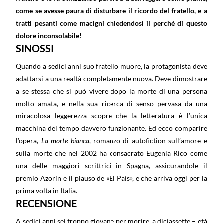
come se avesse paura di disturbare il ricordo del fratello, e a
tratti pesanti come macigni chiedendosi il perché di questo
dolore inconsolabile
!
SINOSSI
Quando a sedici anni suo fratello muore, la protagonista deve
adattarsi a una realtà completamente nuova. Deve dimostrare
a se stessa che si può vivere dopo la morte di una persona
molto amata, e nella sua ricerca di senso pervasa da una
miracolosa leggerezza scopre che la letteratura è l’unica
macchina del tempo davvero funzionante. Ed ecco comparire
l’opera,
La morte bianca
, romanzo di autofiction sull’amore e
sulla morte che nel 2002 ha consacrato Eugenia Rico come
una delle maggiori scrittrici in Spagna, assicurandole il
premio Azorín e il plauso de «El País», e che arriva oggi per la
prima volta in Italia.
RECENSIONE
A sedici anni sei troppo giovane per morire, a diciassette – età