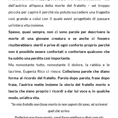
dell’autrice all’epoca della morte del fratello – sei troppo
piccola per capire il perché sia potuta succedere una tragedia
così grande a colui con il quale avevi progettato di passare
un’intera vita insieme.
Spesso, quasi sempre, non ci sono parole per descrivere la
morte di una giovane creatura e se anche ci fossero
risulterebbero sterili e prive di ogni conforto proprio perché
non è possibile essere confortati o confortare qualcuno che
ha subito una perdita così importante.
Ma nonostante tutto, nonostante il dolore, la rabbia e le
lacrime, Eugenia Rico ci riesce.
Colleziona parole che diano
forma al ricordo del fratello. Parola dopo parola, frase dopo
frase, l’autrice mette insieme la storia del fratello morto e
lascia che siano proprio i ricordi a dar lui voce e, in qualche
modo, un’altra vita.
“Se mio fratello non fosse morto io non saprei chi sono, né scriverei
quel che scrivo.
Preferirei non fosse morto, sarei forse migliore e direi cose più