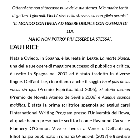
Ottenni che non si toccasse nulla della sua stanza. Mia madre tentò
di gettare i giornali. Finché vissi nella stessa cosa non glielo permisi”
“
IL MONDO CONTINUA AD ESSERE UGUALE CON O SENZA DI
LUI,
MA IO NON POTRO’ PIU’ ESSERE LA STESSA
”.
L’AUTRICE
Nata a Oviedo, in Spagna, è laureata in Legge.
La morte bianca
,
una delle sue opere di maggiore successo di pubblico e critica,
è uscito in Spagna nel 2002 ed è stato tradotto in diverse
lingue. Dell’autrice, ricordiamo anche il saggio
En el país de las
vacas sin ojos
(Premio Espiritualidad 2005),
El otoño alemán
(Premio de Novela Ateneo de Sevilla 2006) e
Aunque seamos
malditas.
È stata la prima scrittrice spagnola ad aggiudicarsi
l’International Writing Program presso l’Università dell’Iowa,
al quale hanno preso parte scrittori come Raymond Carver e
Flannery O’Connor. Vive e lavora a Venezia. Dell’autrice,
Elliot ha già pubblicato i romanzi
Gli amanti
(2017) e
Il sentiero