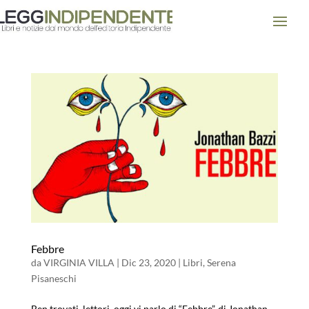
Febbre
da
VIRGINIA VILLA
|
Dic 23, 2020
|
Libri
,
Serena
Pisaneschi
Ben trovati, lettori, oggi vi parlo di “Febbre”, di Jonathan