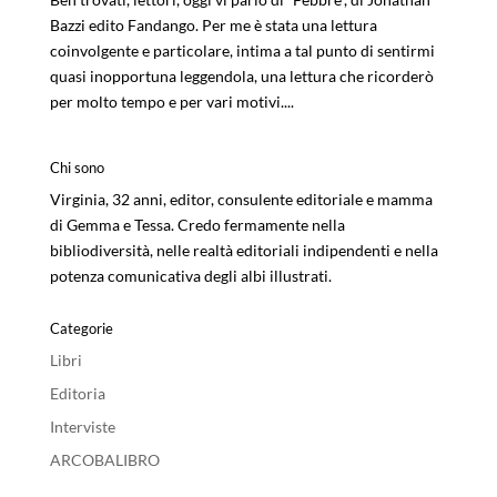
Bazzi edito Fandango. Per me è stata una lettura
coinvolgente e particolare, intima a tal punto di sentirmi
quasi inopportuna leggendola, una lettura che ricorderò
per molto tempo e per vari motivi....
Chi sono
Virginia, 32 anni, editor, consulente editoriale e mamma
di Gemma e Tessa. Credo fermamente nella
bibliodiversità, nelle realtà editoriali indipendenti e nella
potenza comunicativa degli albi illustrati.
Categorie
Libri
Editoria
Interviste
ARCOBALIBRO