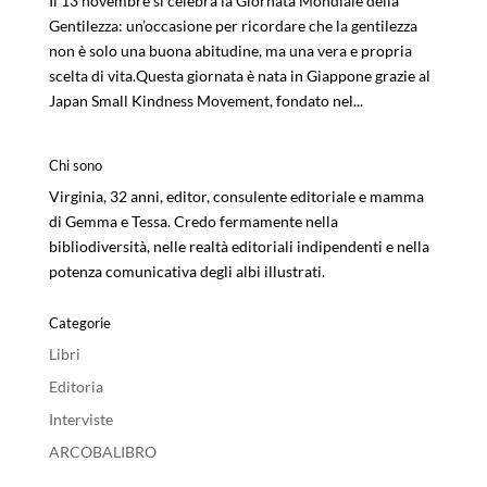
Il 13 novembre si celebra la Giornata Mondiale della
Gentilezza: un’occasione per ricordare che la gentilezza
non è solo una buona abitudine, ma una vera e propria
scelta di vita.Questa giornata è nata in Giappone grazie al
Japan Small Kindness Movement, fondato nel...
Chi sono
Virginia, 32 anni, editor, consulente editoriale e mamma
di Gemma e Tessa. Credo fermamente nella
bibliodiversità, nelle realtà editoriali indipendenti e nella
potenza comunicativa degli albi illustrati.
Categorie
Libri
Editoria
Interviste
ARCOBALIBRO