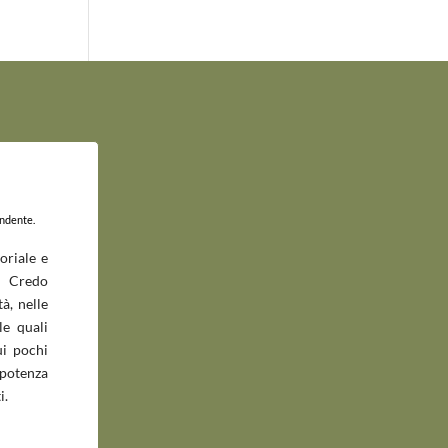
endente.
oriale e
 Credo
à, nelle
le quali
ui pochi
potenza
i.