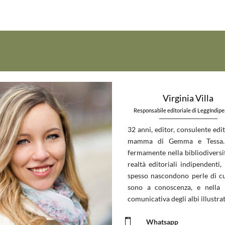
Virginia Villa
Responsabile editoriale di LeggIndip
_____________________________
32 anni, editor, consulente edit
mamma di Gemma e Tessa.
fermamente nella bibliodiversit
realtà editoriali indipendenti, 
spesso nascondono perle di c
sono a conoscenza, e nella 
comunicativa degli albi illustrat

Whatsapp