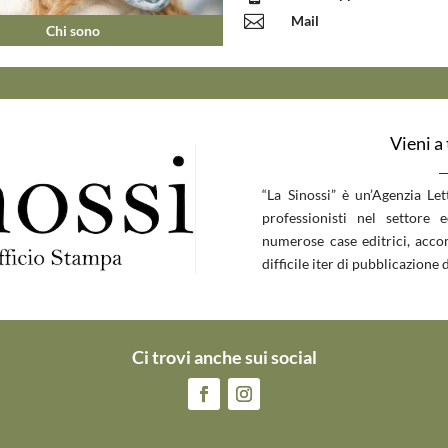

Mail
Chi sono
Vieni a
__
“La Sinossi” è un’Agenzia Le
professionisti nel settore 
numerose case editrici, accom
difficile iter di pubblicazione d
Ci trovi anche sui social