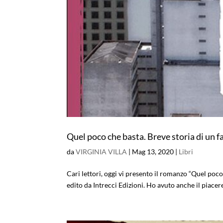
Quel poco che basta. Breve storia di un f
da
VIRGINIA VILLA
|
Mag 13, 2020
|
Libri
Cari lettori, oggi vi presento il romanzo “Quel poco
edito da Intrecci Edizioni. Ho avuto anche il piacere