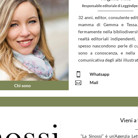
Responsabile editoriale di LeggIndip
_____________________________
32 anni, editor, consulente edit
mamma di Gemma e Tessa.
fermamente nella bibliodiversit
realtà editoriali indipendenti, 
spesso nascondono perle di c
sono a conoscenza, e nella 
comunicativa degli albi illustrat

Whatsapp

Mail
Chi sono
Vieni a
__
“La Sinossi” è un’Agenzia Le