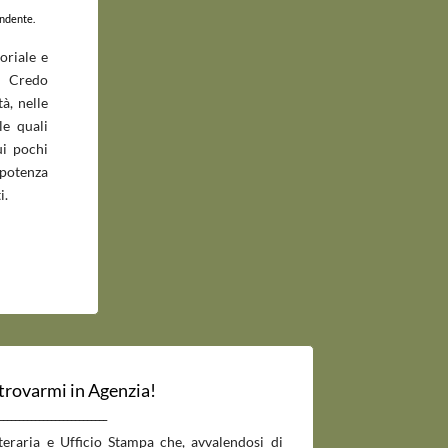
endente.
oriale e
 Credo
à, nelle
le quali
ui pochi
potenza
i.
 trovarmi in Agenzia!
___________________________
tteraria e Ufficio Stampa che, avvalendosi di