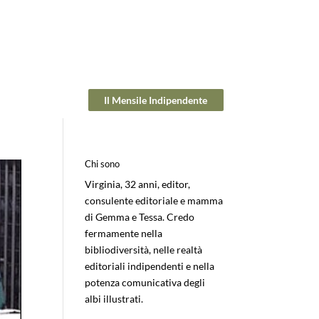
Il Mensile Indipendente
Chi sono
Virginia, 32 anni, editor,
consulente editoriale e mamma
di Gemma e Tessa. Credo
fermamente nella
bibliodiversità, nelle realtà
editoriali indipendenti e nella
potenza comunicativa degli
albi illustrati.