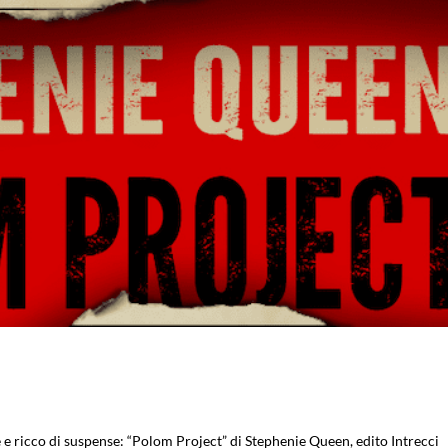
nte e ricco di suspense: “Polom Project” di Stephenie Queen, edito Intrecci