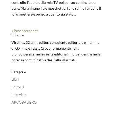
controllo l’audio della mia TV poi penso: cominciamo
bene. Ma arrivano i tre moschettieri che sanno far bene il
loro mestiere e penso a quanto sia stato...
« Post precedenti
Chi sono
Virginia, 32 anni, editor, consulente editoriale e mamma
di Gemma e Tessa. Credo fermamente nella
bibliodiversità, nelle realtà editoriali indipendenti e nella
potenza comunicativa degli albi illustrati.
Categorie
Libri
Editoria
Interviste
ARCOBALIBRO