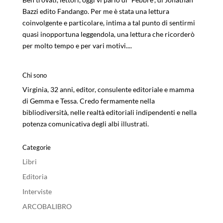
Bazzi edito Fandango. Per me è stata una lettura
coinvolgente e particolare, intima a tal punto di sentirmi
quasi inopportuna leggendola, una lettura che ricorderò
per molto tempo e per vari motivi....
Chi sono
Virginia, 32 anni, editor, consulente editoriale e mamma
di Gemma e Tessa. Credo fermamente nella
bibliodiversità, nelle realtà editoriali indipendenti e nella
potenza comunicativa degli albi illustrati.
Categorie
Libri
Editoria
Interviste
ARCOBALIBRO