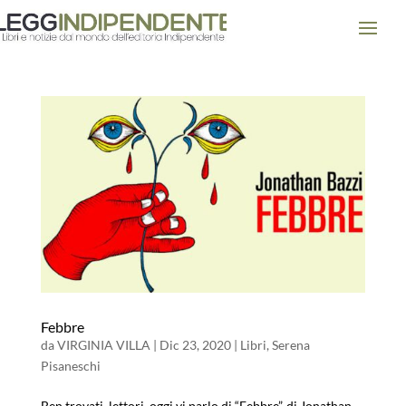
Febbre
da
VIRGINIA VILLA
|
Dic 23, 2020
|
Libri
,
Serena
Pisaneschi
Ben trovati, lettori, oggi vi parlo di “Febbre”, di Jonathan