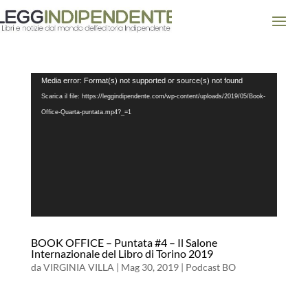
Video
Media error: Format(s) not supported or source(s) not found
Player
Scarica il file: https://leggindipendente.com/wp-content/uploads/2019/05/Book-
Office-Quarta-puntata.mp4?_=1
BOOK OFFICE – Puntata #4 – Il Salone
Internazionale del Libro di Torino 2019
da
VIRGINIA VILLA
|
Mag 30, 2019
|
Podcast BO