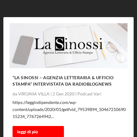
“LA SINOSSI – AGENZIA LETTERARIA & UFFICIO
STAMPA” INTERVISTATA DA RADIOBLOGNEWS
da
VIRGINIA VILLA
|
2 Gen 2020
|
Podcast Vari
https://leggindipendente.com/wp-
content/uploads/2020/01/getfvid_79539894_10467210690
15234_7767264942...
leggi di più