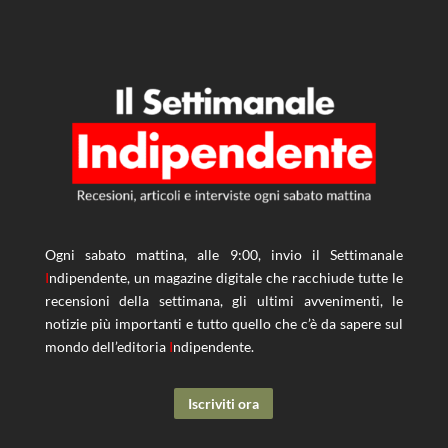
Ogni sabato mattina, alle 9:00, invio il Settimanale
I
ndipendente, un magazine digitale che racchiude tutte le
recensioni della settimana, gli ultimi avvenimenti, le
notizie più importanti e tutto quello che c’è da sapere sul
mondo dell’editoria
I
ndipendente.
BOOK OFFICE – PUNTATA #5 – NEL SILENZI...
BOOK OFFICE – PUNTATA #4 – IL SALONE I...
BOOK OFFICE – PUNTATA #3 – LIBRI BRUCI...
BOOK OFFICE – PUNTATA #2 – AMORE PER I...
Iscriviti ora