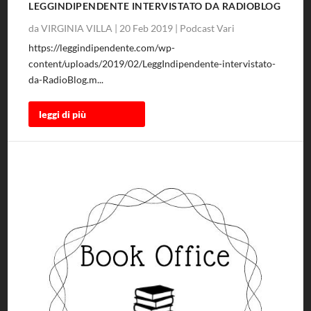
LEGGINDIPENDENTE INTERVISTATO DA RADIOBLOG
da
VIRGINIA VILLA
|
20 Feb 2019
|
Podcast Vari
https://leggindipendente.com/wp-
content/uploads/2019/02/LeggIndipendente-intervistato-
da-RadioBlog.m...
leggi di più