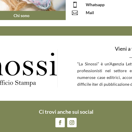

Whatsapp

Mail
Chi sono
Vieni a
__
“La Sinossi” è un’Agenzia Le
professionisti nel settore 
numerose case editrici, accom
difficile iter di pubblicazione d
Ci trovi anche sui social