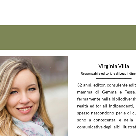
Virginia Villa
Responsabile editoriale di LeggIndip
_____________________________
32 anni, editor, consulente edit
mamma di Gemma e Tessa.
fermamente nella bibliodiversit
realtà editoriali indipendenti, 
spesso nascondono perle di c
sono a conoscenza, e nella 
comunicativa degli albi illustrat