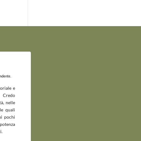
endente.
oriale e
 Credo
à, nelle
le quali
ui pochi
potenza
i.