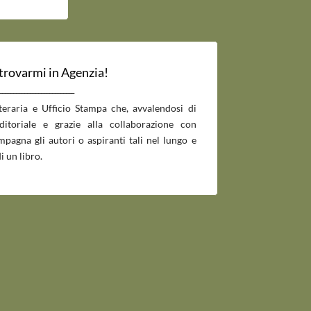
 trovarmi in Agenzia!
___________________________
tteraria e Ufficio Stampa che, avvalendosi di
editoriale e grazie alla collaborazione con
pagna gli autori o aspiranti tali nel lungo e
i un libro.