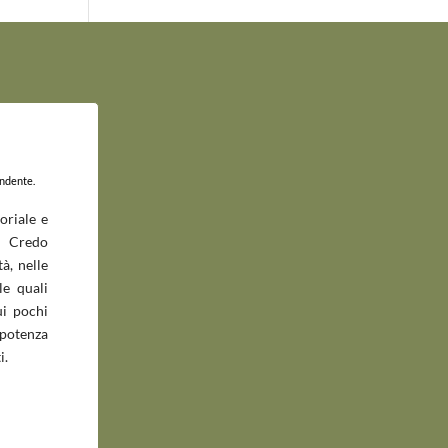
endente.
oriale e
 Credo
à, nelle
le quali
ui pochi
potenza
i.