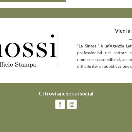
Vieni a
__
“La Sinossi” è un’Agenzia Le
professionisti nel settore 
numerose case editrici, accom
difficile iter di pubblicazione d
Ci trovi anche sui social