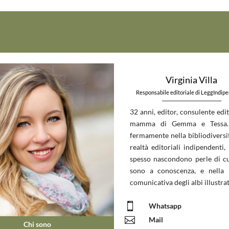
Virginia Villa
Responsabile editoriale di LeggIndip
_____________________________
32 anni, editor, consulente edit
mamma di Gemma e Tessa.
fermamente nella bibliodiversit
realtà editoriali indipendenti, 
spesso nascondono perle di c
sono a conoscenza, e nella 
comunicativa degli albi illustrat

Whatsapp

Mail
Chi sono