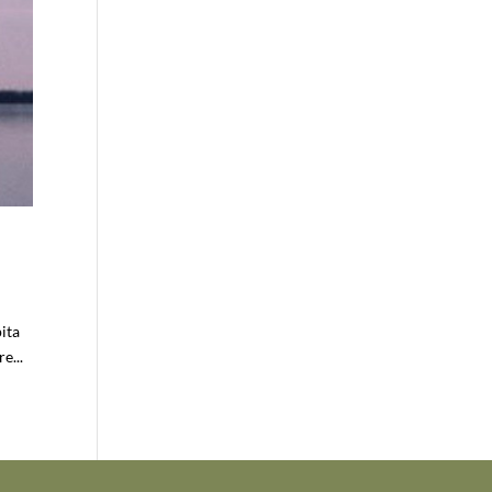
pita
e...