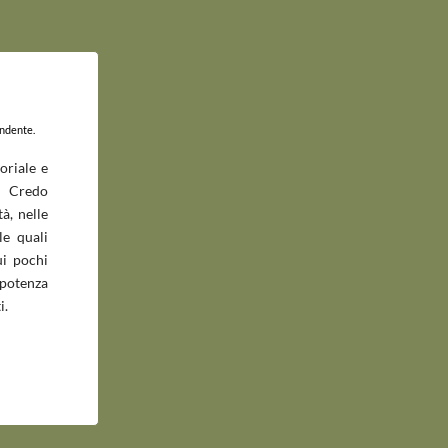
endente.
oriale e
 Credo
à, nelle
le quali
ui pochi
potenza
i.