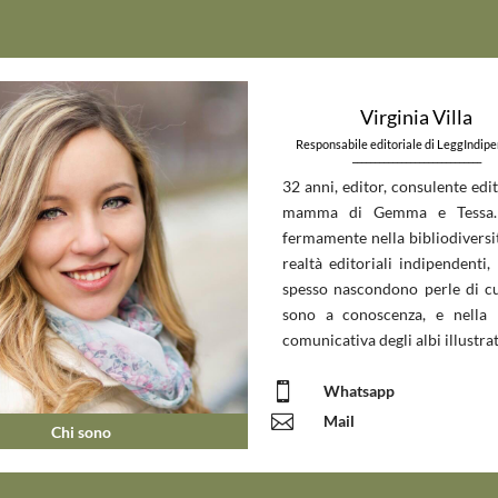
Virginia Villa
Responsabile editoriale di LeggIndip
_____________________________
32 anni, editor, consulente edit
mamma di Gemma e Tessa.
fermamente nella bibliodiversit
realtà editoriali indipendenti, 
spesso nascondono perle di c
sono a conoscenza, e nella 
comunicativa degli albi illustrat

Whatsapp

Mail
Chi sono