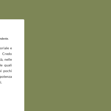
endente.
oriale e
 Credo
à, nelle
le quali
ui pochi
potenza
i.