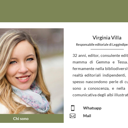
Virginia Villa
Responsabile editoriale di LeggIndip
_____________________________
32 anni, editor, consulente edit
mamma di Gemma e Tessa.
fermamente nella bibliodiversit
realtà editoriali indipendenti, 
spesso nascondono perle di c
sono a conoscenza, e nella 
comunicativa degli albi illustrat

Whatsapp

Mail
Chi sono