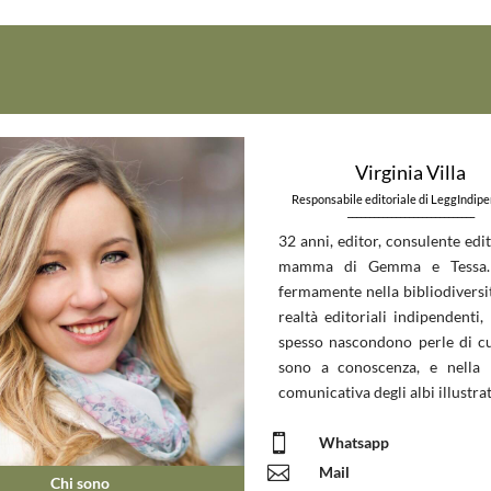
Virginia Villa
Responsabile editoriale di LeggIndip
_____________________________
32 anni, editor, consulente edit
mamma di Gemma e Tessa.
fermamente nella bibliodiversit
realtà editoriali indipendenti, 
spesso nascondono perle di c
sono a conoscenza, e nella 
comunicativa degli albi illustrat

Whatsapp

Mail
Chi sono