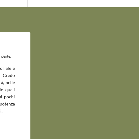
endente.
oriale e
 Credo
à, nelle
le quali
ui pochi
potenza
i.