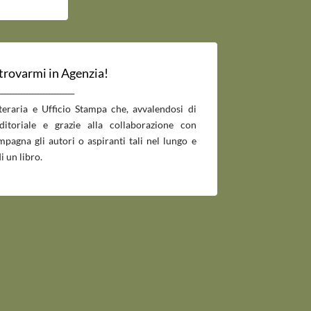
 trovarmi in Agenzia!
___________________________
tteraria e Ufficio Stampa che, avvalendosi di
editoriale e grazie alla collaborazione con
pagna gli autori o aspiranti tali nel lungo e
i un libro.