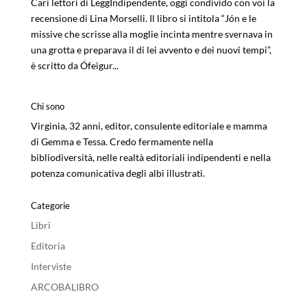
Cari lettori di LeggIndipendente, oggi condivido con voi la
recensione di Lina Morselli. Il libro si intitola “Jón e le
missive che scrisse alla moglie incinta mentre svernava in
una grotta e preparava il di lei avvento e dei nuovi tempi”,
è scritto da Ófeigur...
Chi sono
Virginia, 32 anni, editor, consulente editoriale e mamma
di Gemma e Tessa. Credo fermamente nella
bibliodiversità, nelle realtà editoriali indipendenti e nella
potenza comunicativa degli albi illustrati.
Categorie
Libri
Editoria
Interviste
ARCOBALIBRO