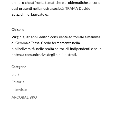
un libro che affronta tematiche e problematiche ancora
oggi presenti nella nostra società. TRAMA Davide
Spizzichino, laureato e...
Chi sono
Virginia, 32 anni, editor, consulente editoriale e mamma
di Gemma e Tessa. Credo fermamente nella
bibliodiversità, nelle realtà editoriali indipendenti e nella
potenza comunicativa degli albi illustrati.
Categorie
Libri
Editoria
Interviste
ARCOBALIBRO