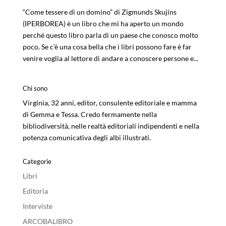
“Come tessere di un domino” di Zigmunds Skujins
(IPERBOREA) è un libro che mi ha aperto un mondo
perché questo libro parla di un paese che conosco molto
poco. Se c’è una cosa bella che i libri possono fare è far
venire voglia al lettore di andare a conoscere persone e...
Chi sono
Virginia, 32 anni, editor, consulente editoriale e mamma
di Gemma e Tessa. Credo fermamente nella
bibliodiversità, nelle realtà editoriali indipendenti e nella
potenza comunicativa degli albi illustrati.
Categorie
Libri
Editoria
Interviste
ARCOBALIBRO