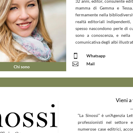
32 anni, editor, consulente edit
mamma di Gemma e Tessa.
fermamente nella bibliodiversit
realtà editoriali indipendenti, 
spesso nascondono perle di c
sono a conoscenza, e nella 
comunicativa degli albi illustrat

Whatsapp

Mail
Chi sono
Vieni a
__
“La Sinossi” è un’Agenzia Le
professionisti nel settore 
numerose case editrici, accom