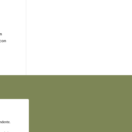
in
 con
endente.