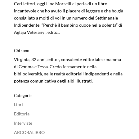
Cari lettori, oggi Lina Morselli ci parla di un libro
incantevole che ho avuto il piacere di leggere e che ho già
consigliato a molti di voi in un numero del Settimanale
Indipendente: “Perchè il bambino cuoce nella polenta” di
Aglaja Veteranyi, edito...
Chi sono
Virginia, 32 anni, editor, consulente editoriale e mamma
di Gemma e Tessa. Credo fermamente nella
bibliodiversità, nelle realtà editoriali indipendenti e nella
potenza comunicativa degli albi illustrati.
Categorie
Libri
Editoria
Interviste
ARCOBALIBRO