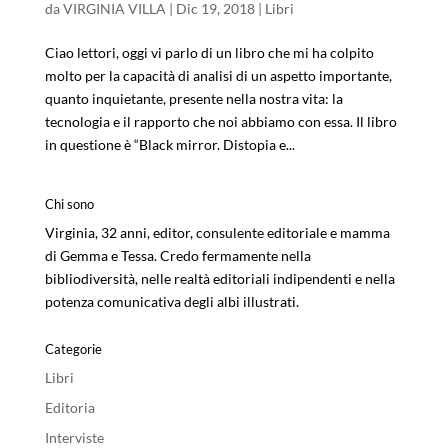
da
VIRGINIA VILLA
|
Dic 19, 2018
|
Libri
Ciao lettori, oggi vi parlo di un libro che mi ha colpito
molto per la capacità di analisi di un aspetto importante,
quanto inquietante, presente nella nostra vita: la
tecnologia e il rapporto che noi abbiamo con essa. Il libro
in questione è “Black mirror. Distopia e...
Chi sono
Virginia, 32 anni, editor, consulente editoriale e mamma
di Gemma e Tessa. Credo fermamente nella
bibliodiversità, nelle realtà editoriali indipendenti e nella
potenza comunicativa degli albi illustrati.
Categorie
Libri
Editoria
Interviste