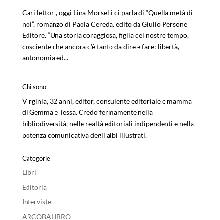
Cari lettori, oggi Lina Morselli ci parla di “Quella metà di
noi”, romanzo di Paola Cereda, edito da Giulio Persone
Editore. “Una storia coraggiosa, figlia del nostro tempo,
cosciente che ancora c’è tanto da dire e fare: libertà,
autonomia ed...
Chi sono
Virginia, 32 anni, editor, consulente editoriale e mamma
di Gemma e Tessa. Credo fermamente nella
bibliodiversità, nelle realtà editoriali indipendenti e nella
potenza comunicativa degli albi illustrati.
Categorie
Libri
Editoria
Interviste
ARCOBALIBRO