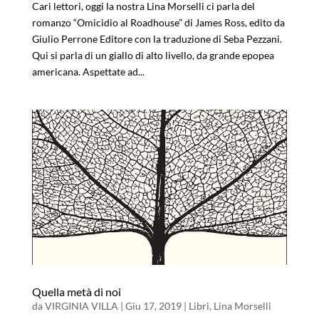
Cari lettori, oggi la nostra Lina Morselli ci parla del
romanzo “Omicidio al Roadhouse” di James Ross, edito da
Giulio Perrone Editore con la traduzione di Seba Pezzani.
Qui si parla di un giallo di alto livello, da grande epopea
americana. Aspettate ad...
Quella metà di noi
da
VIRGINIA VILLA
|
Giu 17, 2019
|
Libri
,
Lina Morselli