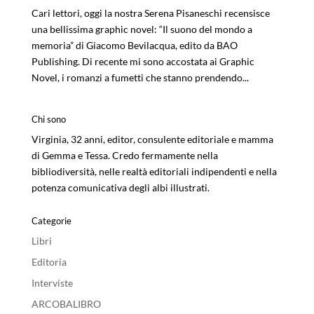
Cari lettori, oggi la nostra Serena Pisaneschi recensisce
una bellissima graphic novel: “Il suono del mondo a
memoria” di Giacomo Bevilacqua, edito da BAO
Publishing. Di recente mi sono accostata ai Graphic
Novel, i romanzi a fumetti che stanno prendendo...
Chi sono
Virginia, 32 anni, editor, consulente editoriale e mamma
di Gemma e Tessa. Credo fermamente nella
bibliodiversità, nelle realtà editoriali indipendenti e nella
potenza comunicativa degli albi illustrati.
Categorie
Libri
Editoria
Interviste
ARCOBALIBRO