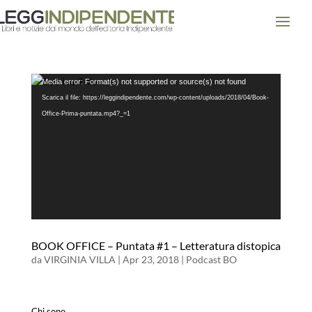
Video
Media error: Format(s) not supported or source(s) not found
Player
Scarica il file: https://leggindipendente.com/wp-content/uploads/2018/04/Book-
Office-Prima-puntata.mp4?_=1
BOOK OFFICE – Puntata #1 – Letteratura distopica
da
VIRGINIA VILLA
|
Apr 23, 2018
|
Podcast BO
Chi sono