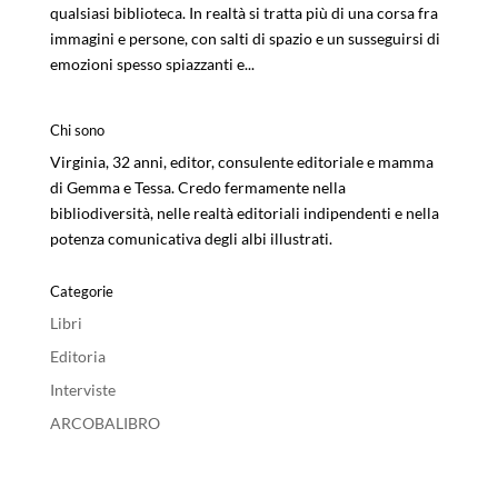
qualsiasi biblioteca. In realtà si tratta più di una corsa fra
immagini e persone, con salti di spazio e un susseguirsi di
emozioni spesso spiazzanti e...
Chi sono
Virginia, 32 anni, editor, consulente editoriale e mamma
di Gemma e Tessa. Credo fermamente nella
bibliodiversità, nelle realtà editoriali indipendenti e nella
potenza comunicativa degli albi illustrati.
Categorie
Libri
Editoria
Interviste
ARCOBALIBRO