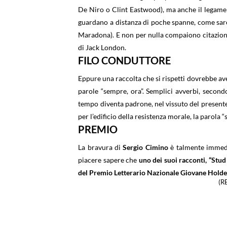
De Niro o Clint Eastwood), ma anche il legame f
guardano a distanza di poche spanne, come sareb
Maradona). E non per nulla compaiono citazioni
di Jack London.
FILO CONDUTTORE
Eppure una raccolta che si rispetti dovrebbe aver
parole “sempre, ora”. Semplici avverbi, second
tempo diventa padrone, nel vissuto del present
per l’edificio della resistenza morale, la parola
PREMIO
La bravura di
Sergio Cimino
è talmente immedi
piacere sapere che
uno dei suoi racconti, “Stud 
del Premio Letterario Nazionale Giovane Hold
(R