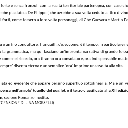
orte e senza fronzoli con la realtà territoriale partenopea, con case che
be piaciuto a De Filippo ( che avrebbe a sua volta ceduto al tiro divino
 forti, come fossero a loro volta personaggi, di Che Guevara e Martin E
e un filo conduttore. Tranquilli, c’è, eccome: è il tempo, in particolare ne
o la grammatica, ma qui lasciano un’impronta narrativa di grande forza:
e come nel ricordo, ora tiranno ora consolatore, ora indispensabile matt
 “sempre” diventa eterna e un semplice “ora” imprime una svolta alla vita.
ata ed evidente che appare persino superfluo sottolinearla. Ma è un v
pensa nell’angolo” (quello del pugile), è il terzo classificato alla XII edizi
en
, sezione Romanzo Inedito.
ECENSIONE DI LINA MORSELLI)