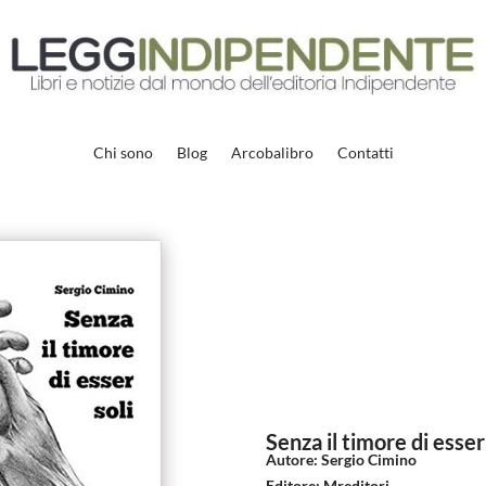
Chi sono
Blog
Arcobalibro
Contatti
Senza il timore di esser
Autore
:
Sergio Cimino
Editore
:
Mreditori