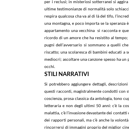
per i reclusi; in misteriosi sotterranei si aggir
ultime testimonianze di normalità solo schiac
respira qualcosa cha va al di là del tifo, l’incr
una montagna, e poco importa se la speranza è fo
appartamento una vecchina
si racconta e que
ricordo di un amore che ha resistito al tempo; u
pugni dell’avversario si sommano a quelli che l
riscatto; una scolaresca di bambini educati a sc
mediocri; ascoltare una canzone spesso ha un po
occhi.
STILI NARRATIVI
Si potrebbero aggiungere dettagli, descrizioni
questi racconti, magistralmente condotti con stil
coscienza, prosa classica da antologia, tono cu
letteraria e non degli ultimi 50 anni: c’è la co
malattia, c’è l’invasione devastante dei contatti
dei rapporti personali, ma c’è anche la volontà d
rincorrersi di immagini proprio del miglior cine