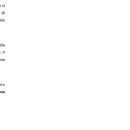
 si
 di
den
lle
 il
one
ero
one