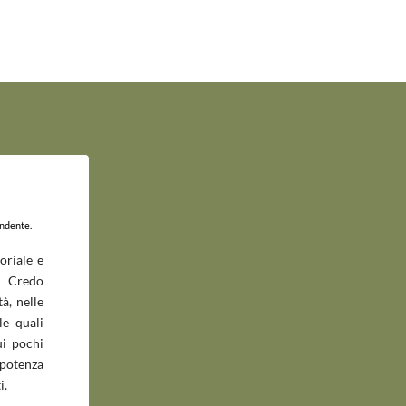
endente.
oriale e
 Credo
à, nelle
le quali
ui pochi
potenza
i.