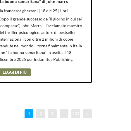
“la buona samaritana” di john marrs
da
francesca ghezzani
|
18 dic 25
|
libri
Dopo il grande successo de “Il giorno in cui sei
scomparso”, John Marrs – l’acclamato maestro
del thriller psicologico, autore di bestseller
internazionali con oltre 2 milioni di copie
vendute nel mondo – torna finalmente in Italia
con “La buona samaritana”, in uscita il 18
dicembre 2025 per Indomitus Publishing.
LEGGI DI PIÙ
1
2
3
...
233