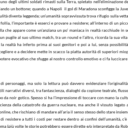
a uno degli ultimi soldati rimasti sulla Terra, spietato nell’eliminazione de
ciando un bottone; quando a Napoli
il gol di Maradona sconfigge la Juve,
edulità diventa leggenda; un’umanità sopravvissuta trova rifugio sulla vetta
llia, l’importante è esserci e provare a resistere; all’interno di un picc
lla che appare come un’anziana un po’ maniaca in realtà racchiude in sé
n pugile al suo ultimo match, tra un round e l’altro, ricorda la sua vita 
a realtà ha inferto prima ai suoi genitori e poi a lui, senza possibilità
egliere e a decidere mette in scacco la piatta autorità di superiori miop
tere evocativo che sfugge al nostro controllo emotivo e ci fa luccicare 
 di personaggi, ma solo la lettura può davvero evidenziare l’originalità
i narrativi diversi, tra fantascienza, dialoghi da copione teatrale, flusso
po da noir gotico. Spesso si ha l’impressione di toccare con mano la cult
scienza della catastrofe da guerra nucleare, ma anche il vissuto legato a
 online, che rischiano di mandare all’aria il senso stesso dello stare insiem
i resistere a tutti i costi per restare dentro ai confini dell’umanità, c’è
ma (più volte le storie potrebbero essere dirette e/o interpretate da Rob