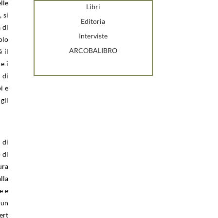
lle
Libri
 si
Editoria
 di
Interviste
olo
ARCOBALIBRO
 il
e i
 di
i e
gli
 di
 di
ura
lla
e e
 un
ert