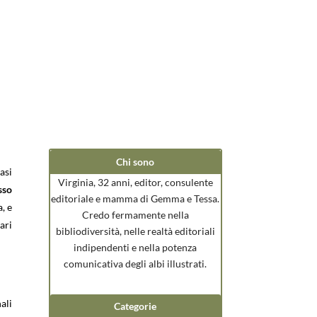
Chi sono
asi
Virginia, 32 anni, editor, consulente
sso
editoriale e mamma di Gemma e Tessa.
, e
Credo fermamente nella
ari
bibliodiversità, nelle realtà editoriali
indipendenti e nella potenza
comunicativa degli albi illustrati.
ali
Categorie