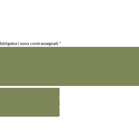
obbligatori sono contrassegnati
*