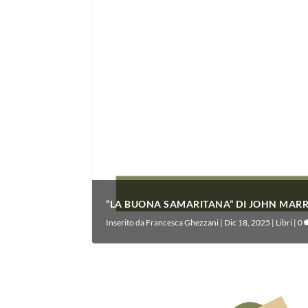
“LA BUONA SAMARITANA” DI JOHN MAR
Inserito da
Francesca Ghezzani
|
Dic 18, 2025
|
Libri
|
0