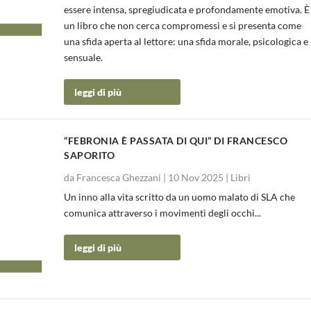
essere intensa, spregiudicata e profondamente emotiva. È
un libro che non cerca compromessi e si presenta come
una sfida aperta al lettore: una sfida morale, psicologica e
sensuale.
leggi di più
“FEBRONIA È PASSATA DI QUI” DI FRANCESCO
SAPORITO
da
Francesca Ghezzani
|
10 Nov 2025
|
Libri
Un inno alla vita scritto da un uomo malato di SLA che
comunica attraverso i movimenti degli occhi...
leggi di più