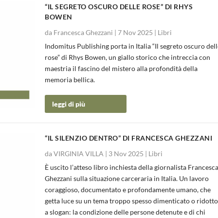
“IL SEGRETO OSCURO DELLE ROSE” DI RHYS
BOWEN
da
Francesca Ghezzani
|
7 Nov 2025
|
Libri
Indomitus Publishing porta in Italia “Il segreto oscuro del
rose” di Rhys Bowen, un giallo storico che intreccia con
maestria il fascino del mistero alla profondità della
memoria bellica.
leggi di più
“IL SILENZIO DENTRO” DI FRANCESCA GHEZZANI
da
VIRGINIA VILLA
|
3 Nov 2025
|
Libri
È uscito l’atteso libro inchiesta della giornalista Francesc
Ghezzani sulla situazione carceraria in Italia. Un lavoro
coraggioso, documentato e profondamente umano, che
getta luce su un tema troppo spesso dimenticato o ridott
a slogan: la condizione delle persone detenute e di chi