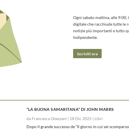
Ogni sabato mattina, alle 9:00,
digitale che racchiude tutte le r
notizie più importanti e tutto q
Indipendente.
Iscriviti ora
“LA BUONA SAMARITANA” DI JOHN MARRS
da
Francesca Ghezzani
|
18 Dic 2025
|
Libri
Dopo il grande successo de “Il giorno in cui sei scomparso”