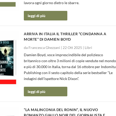
lavora ogni giorno dietro le sbarre.
leggi di più
ARRIVA IN ITALIA IL THRILLER “CONDANNA A
MORTE” DI DAMIEN BOYD
da
Francesca Ghezzani
|
22 Ott 2025
|
Libri
Damien Boyd, voce imprescindibile del poliziesco
britannico con oltre 3 milioni di copie vendute nel mond
e più di 30.000 in Italia, torna dal 16 ottobre per Indomitu
Publishing con il sesto capitolo della serie bestseller “Le
indagini dell’ispettore Nick Dixon”.
leggi di più
“LA MALINCONIA DEL RONIN”, IL NUOVO
ROMANZO GIALLO NOIR DEL GIORNALISTA E