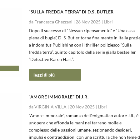
“SULLA FREDDA TERRA” DI D.S. BUTLER
da
Francesca Ghezzani
|
26 Nov 2025
|
Libri
Dopo il successo di “Nessun ripensamento” e “Una casa
piena di bugie”, D. S. Butler torna finalmente in Italia grazi
a Indomitus Publishing con il thriller poliziesco “Sulla
fredda terra”, quinto capitolo della serie gialla bestseller
“Detective Karen Hart”.
leggi di più
“AMORE IMMORALE” DI J.R.
da
VIRGINIA VILLA
|
20 Nov 2025
|
Libri
“Amore Immorale”, romanzo dell’enigmatico autore J.R., è
un’opera che affonda le mani nel terreno molle e
complesso delle passioni umane, sezionando desideri,
impulsi e contraddizioni con una scrittura che non teme d