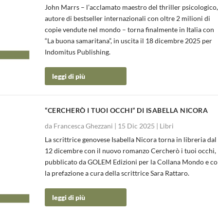
John Marrs – l’acclamato maestro del thriller psicologico
NICORA
SCO SAPORITO...
autore di bestseller internazionali con oltre 2 milioni di
copie vendute nel mondo – torna finalmente in Italia con
“La buona samaritana”, in uscita il 18 dicembre 2025 per
Indomitus Publishing.
leggi di più
“CERCHERÒ I TUOI OCCHI” DI ISABELLA NICORA
da
Francesca Ghezzani
|
15 Dic 2025
|
Libri
La scrittrice genovese Isabella Nicora torna in libreria dal
12 dicembre con il nuovo romanzo Cercherò i tuoi occhi,
pubblicato da GOLEM Edizioni per la Collana Mondo e c
la prefazione a cura della scrittrice Sara Rattaro.
leggi di più