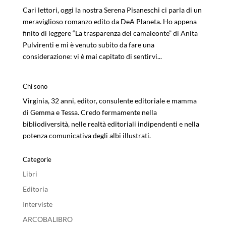
Cari lettori, oggi la nostra Serena Pisaneschi ci parla di un
meraviglioso romanzo edito da DeA Planeta. Ho appena
finito di leggere “La trasparenza del camaleonte” di Anita
Pulvirenti e mi è venuto subito da fare una
considerazione: vi è mai capitato di sentirvi...
Chi sono
Virginia, 32 anni, editor, consulente editoriale e mamma
di Gemma e Tessa. Credo fermamente nella
bibliodiversità, nelle realtà editoriali indipendenti e nella
potenza comunicativa degli albi illustrati.
Categorie
Libri
Editoria
Interviste
ARCOBALIBRO