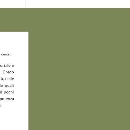
endente.
oriale e
 Credo
à, nelle
le quali
ui pochi
potenza
i.