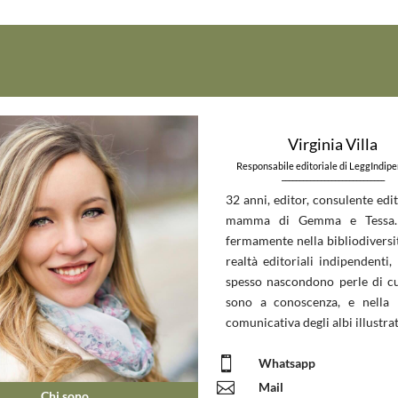
Virginia Villa
Responsabile editoriale di LeggIndip
_____________________________
32 anni, editor, consulente edit
mamma di Gemma e Tessa.
fermamente nella bibliodiversit
realtà editoriali indipendenti, 
spesso nascondono perle di c
sono a conoscenza, e nella 
comunicativa degli albi illustrat

Whatsapp

Mail
Chi sono