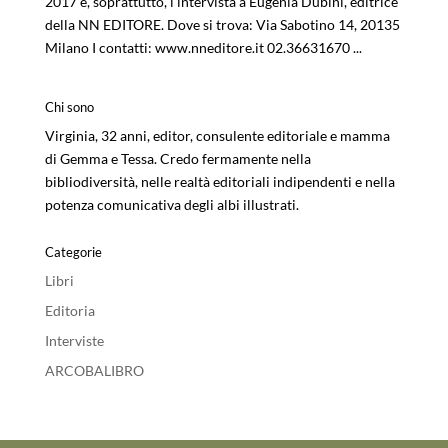
2017 e, soprattutto, l’intervista a Eugenia Dubini, editrice
della NN EDITORE. Dove si trova: Via Sabotino 14, 20135
Milano I contatti: www.nneditore.it 02.36631670 ...
Chi sono
Virginia, 32 anni, editor, consulente editoriale e mamma
di Gemma e Tessa. Credo fermamente nella
bibliodiversità, nelle realtà editoriali indipendenti e nella
potenza comunicativa degli albi illustrati.
Categorie
Libri
Editoria
Interviste
ARCOBALIBRO