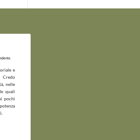
endente.
oriale e
 Credo
à, nelle
le quali
ui pochi
potenza
i.