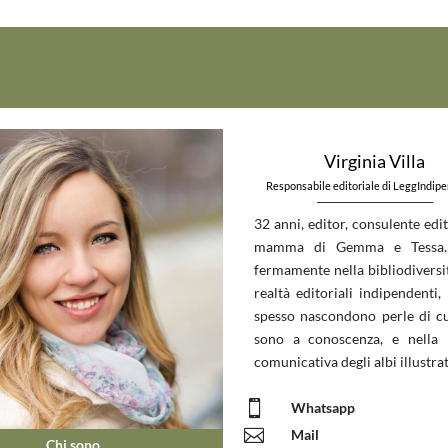
Virginia Villa
Responsabile editoriale di LeggIndip
_____________________________
32 anni, editor, consulente edit
mamma di Gemma e Tessa.
fermamente nella bibliodiversit
realtà editoriali indipendenti, 
spesso nascondono perle di c
sono a conoscenza, e nella 
comunicativa degli albi illustrat

Whatsapp

Mail
Chi sono