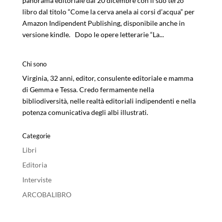
panorama editoriale dal 20 dicembre con il suo terzo
libro dal titolo “Come la cerva anela ai corsi d’acqua” per
Amazon Indipendent Publishing, disponibile anche in
versione kindle. Dopo le opere letterarie “La...
Chi sono
Virginia, 32 anni, editor, consulente editoriale e mamma
di Gemma e Tessa. Credo fermamente nella
bibliodiversità, nelle realtà editoriali indipendenti e nella
potenza comunicativa degli albi illustrati.
Categorie
Libri
Editoria
Interviste
ARCOBALIBRO