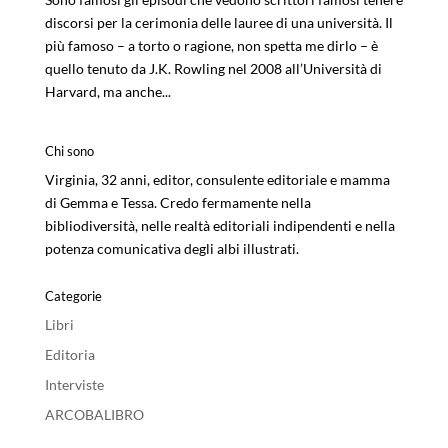
discorsi per la cerimonia delle lauree di una università. Il
più famoso – a torto o ragione, non spetta me dirlo – è
quello tenuto da J.K. Rowling nel 2008 all’Università di
Harvard, ma anche...
Chi sono
Virginia, 32 anni, editor, consulente editoriale e mamma
di Gemma e Tessa. Credo fermamente nella
bibliodiversità, nelle realtà editoriali indipendenti e nella
potenza comunicativa degli albi illustrati.
Categorie
Libri
Editoria
Interviste
ARCOBALIBRO