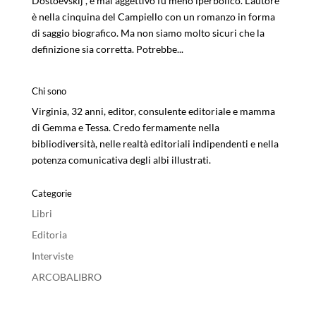
Dostoevskij”, e mai aggettivo fu meno iperbolico. L’autore
è nella cinquina del Campiello con un romanzo in forma
di saggio biografico. Ma non siamo molto sicuri che la
definizione sia corretta. Potrebbe...
Chi sono
Virginia, 32 anni, editor, consulente editoriale e mamma
di Gemma e Tessa. Credo fermamente nella
bibliodiversità, nelle realtà editoriali indipendenti e nella
potenza comunicativa degli albi illustrati.
Categorie
Libri
Editoria
Interviste
ARCOBALIBRO