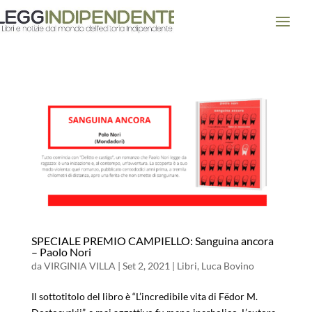
SPECIALE PREMIO CAMPIELLO: Sanguina ancora
– Paolo Nori
da
VIRGINIA VILLA
|
Set 2, 2021
|
Libri
,
Luca Bovino
Il sottotitolo del libro è “L’incredibile vita di Fëdor M.