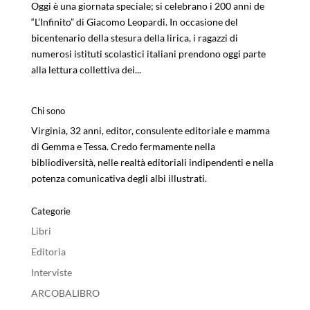
Oggi è una giornata speciale; si celebrano i 200 anni de
“L’Infinito” di Giacomo Leopardi. In occasione del
bicentenario della stesura della lirica, i ragazzi di
numerosi istituti scolastici italiani prendono oggi parte
alla lettura collettiva dei...
Chi sono
Virginia, 32 anni, editor, consulente editoriale e mamma
di Gemma e Tessa. Credo fermamente nella
bibliodiversità, nelle realtà editoriali indipendenti e nella
potenza comunicativa degli albi illustrati.
Categorie
Libri
Editoria
Interviste
ARCOBALIBRO