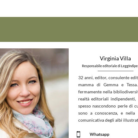
Virginia Villa
Responsabile editoriale di LeggIndip
_____________________________
32 anni, editor, consulente edit
mamma di Gemma e Tessa.
fermamente nella bibliodiversit
realtà editoriali indipendenti, 
spesso nascondono perle di c
sono a conoscenza, e nella 
comunicativa degli albi illustrat

Whatsapp