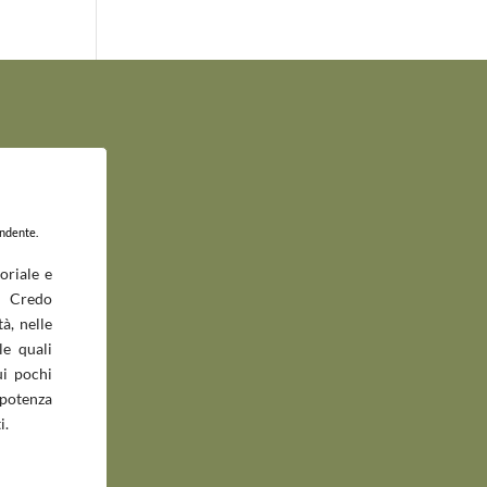
endente.
oriale e
 Credo
à, nelle
le quali
ui pochi
potenza
i.