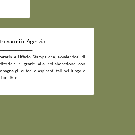
 trovarmi in Agenzia!
___________________________
tteraria e Ufficio Stampa che, avvalendosi di
editoriale e grazie alla collaborazione con
pagna gli autori o aspiranti tali nel lungo e
i un libro.