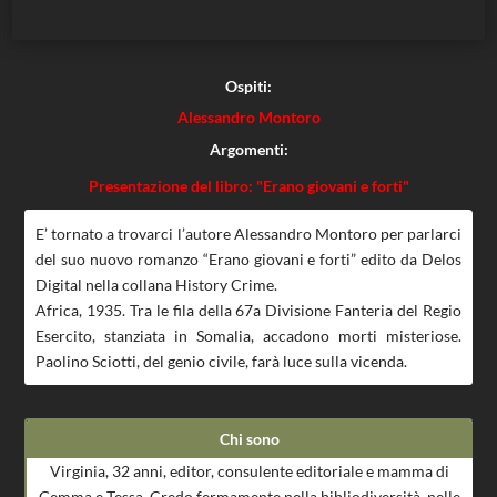
Ospiti:
Alessandro Montoro
Argomenti:
Presentazione del libro: "Erano giovani e forti"
E’ tornato a trovarci l’autore Alessandro Montoro per parlarci
del suo nuovo romanzo “Erano giovani e forti” edito da Delos
Digital nella collana History Crime.
Africa, 1935. Tra le fila della 67a Divisione Fanteria del Regio
Esercito, stanziata in Somalia, accadono morti misteriose.
Paolino Sciotti, del genio civile, farà luce sulla vicenda.
Chi sono
Virginia, 32 anni, editor, consulente editoriale e mamma di
Gemma e Tessa. Credo fermamente nella bibliodiversità, nelle