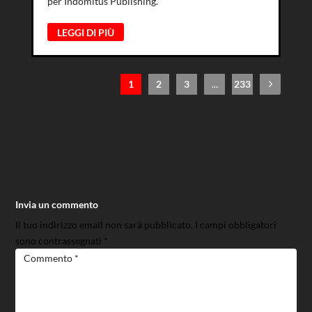
per Indomitus Publishing.
LEGGI DI PIÙ
1
2
3
...
233
Invia un commento
Il tuo indirizzo email non sarà pubblicato.
I campi obbligatori
sono contrassegnati
*