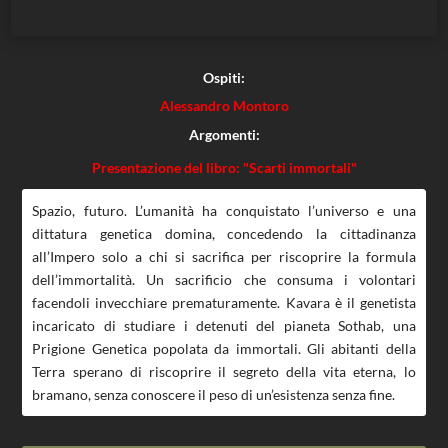
Ospiti:
Alessandro Montoro
Argomenti:
Presentazione del libro: "Scarti immortali"
Spazio, futuro. L’umanità ha conquistato l’universo e una
dittatura genetica domina, concedendo la cittadinanza
all’Impero solo a chi si sacrifica per riscoprire la formula
dell’immortalità. Un sacrificio che consuma i volontari
facendoli invecchiare prematuramente. Kavara è il genetista
incaricato di studiare i detenuti del pianeta Sothab, una
Prigione Genetica popolata da immortali. Gli abitanti della
Terra sperano di riscoprire il segreto della vita eterna, lo
bramano, senza conoscere il peso di un’esistenza senza fine.