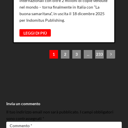
internazionali con oltre 2 milioni di copie vendute
nel mondo – torna finalmente in Italia con “La
buona samaritana”, in uscita il 18 dicembre 2025
per Indomitus Publishing.
LEGGI DI PIÙ
1
2
3
...
233
Invia un commento
Il tuo indirizzo email non sarà pubblicato.
I campi obbligatori
sono contrassegnati
*