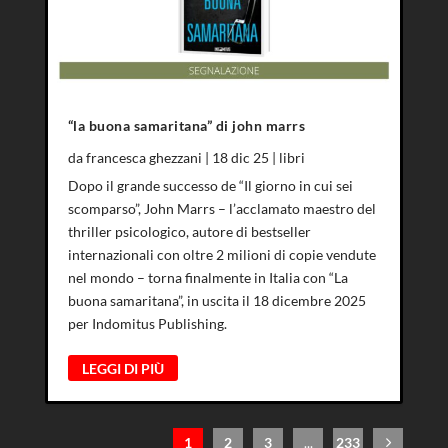
“la buona samaritana” di john marrs
da
francesca ghezzani
|
18 dic 25
|
libri
Dopo il grande successo de “Il giorno in cui sei
scomparso”, John Marrs – l’acclamato maestro del
thriller psicologico, autore di bestseller
internazionali con oltre 2 milioni di copie vendute
nel mondo – torna finalmente in Italia con “La
buona samaritana”, in uscita il 18 dicembre 2025
per Indomitus Publishing.
LEGGI DI PIÙ
1
2
3
...
233