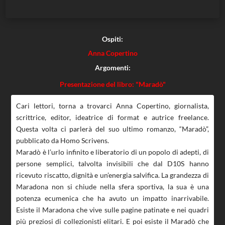
Ospiti:
Anna Copertino
Argomenti:
Presentazione del libro: "Maradò"
Cari lettori, torna a trovarci Anna Copertino, giornalista,
scrittrice, editor, ideatrice di format e autrice freelance.
Questa volta ci parlerà del suo ultimo romanzo, “Maradò”,
pubblicato da Homo Scrivens.
Maradò è l’urlo infinito e liberatorio di un popolo di adepti, di
persone semplici, talvolta invisibili che dal D10S hanno
ricevuto riscatto, dignità e un’energia salvifica. La grandezza di
Maradona non si chiude nella sfera sportiva, la sua è una
potenza ecumenica che ha avuto un impatto inarrivabile.
Esiste il Maradona che vive sulle pagine patinate e nei quadri
più preziosi di collezionisti elitari. E poi esiste il Maradò che