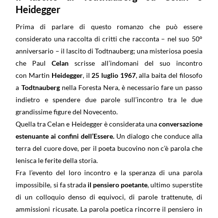
Heidegger
Prima di parlare di questo romanzo che può essere
considerato una raccolta di critti che racconta – nel suo 50°
anniversario – il lascito di Todtnauberg; una misteriosa poesia
che Paul
Celan
scrisse all’indomani del suo incontro
con Martin
Heidegger
, il
25 luglio 1967
, alla baita del filosofo
a
Todtnauberg
nella Foresta Nera, è necessario fare un passo
indietro e spendere due parole sull’incontro tra le due
grandissime figure del Novecento.
Quella tra Celan e Heidegger è considerata una
conversazione
estenuante ai confini dell’Essere.
Un dialogo che conduce alla
terra del cuore dove, per il poeta bucovino non c’è parola che
lenisca le ferite della storia.
Fra l’evento del loro incontro e la speranza di una parola
impossibile, si fa strada
il pensiero poetante
, ultimo superstite
di un colloquio denso di equivoci, di parole trattenute, di
ammissioni ricusate. La parola poetica rincorre il pensiero in