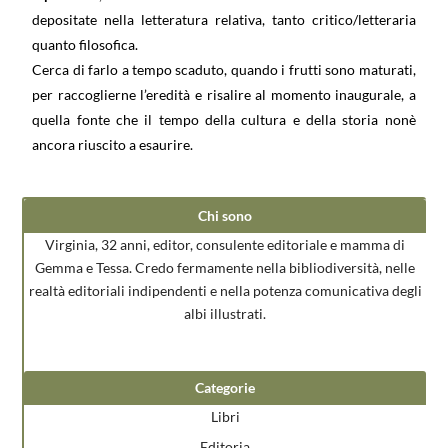
depositate nella letteratura relativa, tanto critico/letteraria
quanto filosofica.
Cerca di farlo a tempo scaduto, quando i frutti sono maturati,
per raccoglierne l’eredità e risalire al momento inaugurale, a
quella fonte che il tempo della cultura e della storia nonè
ancora riuscito a esaurire.
Chi sono
Virginia, 32 anni, editor, consulente editoriale e mamma di
Gemma e Tessa. Credo fermamente nella bibliodiversità, nelle
realtà editoriali indipendenti e nella potenza comunicativa degli
albi illustrati.
Categorie
Libri
Editoria