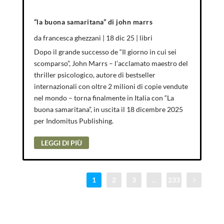
“la buona samaritana” di john marrs
da
francesca ghezzani
|
18 dic 25
|
libri
Dopo il grande successo de “Il giorno in cui sei
scomparso”, John Marrs – l’acclamato maestro del
thriller psicologico, autore di bestseller
internazionali con oltre 2 milioni di copie vendute
nel mondo – torna finalmente in Italia con “La
buona samaritana”, in uscita il 18 dicembre 2025
per Indomitus Publishing.
LEGGI DI PIÙ
1
2
3
...
233