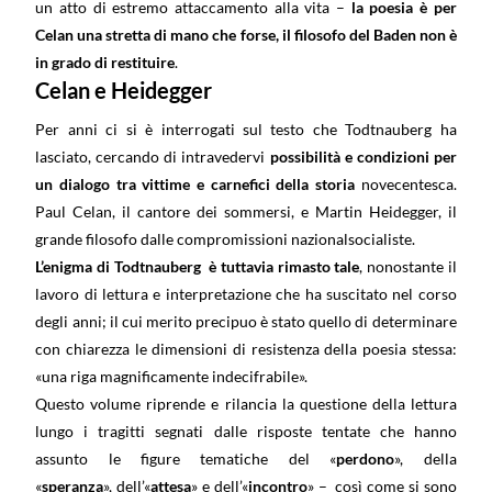
un atto di estremo attaccamento alla vita –
la poesia è per
Celan una stretta di mano che forse, il filosofo del Baden non è
in grado di restituire
.
Celan e Heidegger
Per anni ci si è interrogati sul testo che Todtnauberg ha
lasciato, cercando di intravedervi
possibilità e condizioni per
un dialogo tra vittime e carnefici della storia
novecentesca.
Paul Celan, il cantore dei sommersi, e Martin Heidegger, il
grande filosofo dalle compromissioni nazionalsocialiste.
L’enigma di Todtnauberg è tuttavia rimasto tale
, nonostante il
lavoro di lettura e interpretazione che ha suscitato nel corso
degli anni; il cui merito precipuo è stato quello di determinare
con chiarezza le dimensioni di resistenza della poesia stessa:
«una riga magnificamente indecifrabile».
Questo volume riprende e rilancia la questione della lettura
lungo i tragitti segnati dalle risposte tentate che hanno
assunto le figure tematiche del «
perdono
», della
«
speranza
», dell’«
attesa
» e dell’«
incontro
» – così come si sono